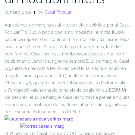
31 març, 2015
by
Casal Popular
Aquest mes de març ha estat intents i ple d'activitats per al Casal
Popular Tio Cuc. A poc a poc, amb modèstia, humiltat, il·lusió,
paciència i quefer diari, contribuïm a omplir de vida l'esmorteïda
ciutat que estimem, Alacant. Al llarg del darrer mes, tant dins
com fora del Casal, han estat nombrossos els actes que hem
celebrat amb l'amor i el rigor de sempre:
El 1r de març, el Casal
organitzava una visita a les Torres de l'Horta, a la qual acudiren
més de seixanta persones; el 13 acollíem les companyes
d'Edicions 96, que presentaren 4 llibres acabats d'editar relatius
a l'emigració valenciana de principis del segle XX als EEUU. Un
dia després, el 14 de març, el Casal es tornava a plenar amb una
xarrada sobre la situació de les dones al Kurdistan, organitzada
per l'Esquerra Independentista del Sud.
El 17 de març el Casal isqué a CCOO, convidat per aquest