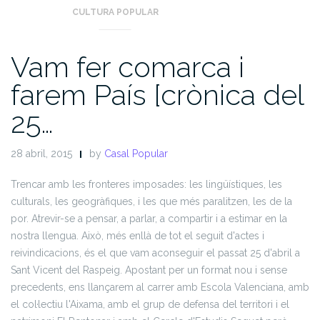
CULTURA POPULAR
Vam fer comarca i
farem País [crònica del
25…
28 abril, 2015
by
Casal Popular
Trencar amb les fronteres imposades: les lingüístiques, les
culturals, les geogràfiques, i les que més paralitzen, les de la
por. Atrevir-se a pensar, a parlar, a compartir i a estimar en la
nostra llengua. Això, més enllà de tot el seguit d'actes i
reivindicacions, és el que vam aconseguir el passat 25 d'abril a
Sant Vicent del Raspeig.
Apostant per un format nou i sense
precedents, ens llançarem al carrer amb Escola Valenciana, amb
el col·lectiu l'Aixama, amb el grup de def
ensa del territori i el