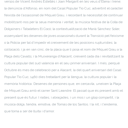
versos de Vicent Andrés Estellés i Joan Margarit en les veus d'Elena i Irene;
la denúncia d'Alfonso, en nom del Casal Popular Tio Cuc, advertint el caràcter
feixista de l'assassinat de Miquel Grau, i recordant la necessitat de continuar
mobilitzant-nos per la seua memòria i veritat; la música festiva de la Colla de
Dolçainers i Tabaleters El Cocó; la contextualització de Marià Sánchez Soler,
assenyalant les desenes de joves assassinats durant la Transició pel feixisme
o la Policia per tal d'impedir el creixement de les posicions rupturistes; la
col·locació, i ja en van cinc, de la placa que li posa el nom de Miquel Grau a la
Plaça dels Cavalls; i la Muixeranga d'Alacant, creixent cada dia i revitalitzant la
cultura popular del sud valencià en el seu primer aniversari.
I més, perquè
Octubre és mes de celebració per a Alacant, la del quart aniversari del Casal
Popular Tio Cuc, 1460 dies treballant per la llengua, la cultura popular i la
memòria històrica. Desenes de persones que, en cercavila, uneixen la Plaça
de Miquel Grau amb el carrer Sant Leandre. El passat que és present amb el
present que és futur. I rialles, i abraçades, i un mos i un glop compartit, i la
música dolça, tendra, emotiva, de Tomàs de los Santos. I la nit, i l'endemà,
que torna a ser de lluita i d'amor.
Gaudeix del video ací