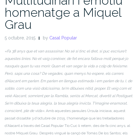
Multitudinari i emotiu
homenatge a Miquel
Grau
5 octubre, 2015
by
Casal Popular
«Fa 38 anys que et van assassinar. No sé si tinc el dret, si puc escriure't
aquestes línies. No et vaig conèixer, de fet encara faltava molt perquè jo
nasqués quan tu vas morir. Quan et van segar la vida a colp de feixisme.
Però, saps una cosa? De vegades, quan menys ho espere, els carrers
d'Alacant em parlen. Em parlen en llengua estimada i em parlen de tu. I, de
sobte, com una visió dolcíssima, te'm dibuixes nítid, proper. Et veig com et
veié Alacant, somrient per la Rambla, seriós al Mercat, divertit al Postiguet.
Se'm dibuixa la teua alegria, la teua alegria invicta. T'imagine enamorat,
conscient, ple de vida».
Amb aquestes paraules Úrsula iniciava, aquest
passat dissabte 3 d'octubre de 2015, l'homenatge que les treballadores
d'Alacant a través del Casal Popular Tio Cuc li retem, des de fa cinc anys, al
nostre Miquel Grau. Després vingué la cançó de Tomàs De los Santos; els