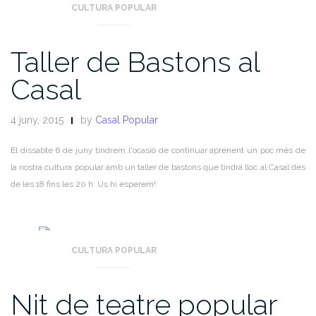
CULTURA POPULAR
Taller de Bastons al
Casal
4 juny, 2015
by
Casal Popular
El dissabte 6 de juny tindrem l'ocasió de continuar aprenent un poc més de
la nostra cultura popular amb un taller de bastons que tindrà lloc al Casal des
de les 18 fins les 20 h. Us hi esperem!
CULTURA POPULAR
Nit de teatre popular