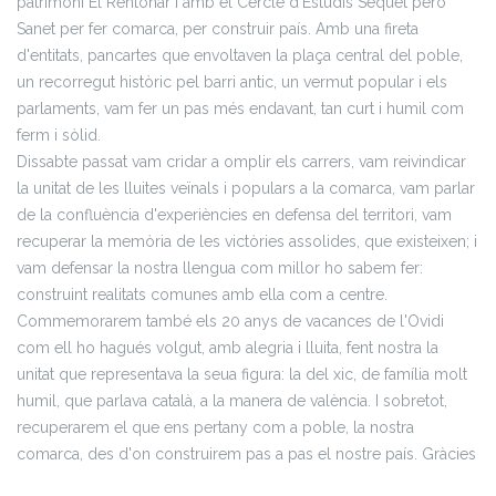
patrimoni El Rentonar i amb el Cercle d'Estudis Sequet però
Sanet per fer comarca, per construir país. Amb una fireta
d'entitats, pancartes que envoltaven la plaça central del poble,
un recorregut històric pel barri antic, un vermut popular i els
parlaments, vam fer un pas més endavant, tan curt i humil com
ferm i sòlid.
Dissabte passat vam cridar a omplir els carrers, vam reivindicar
la unitat de les lluites veïnals i populars a la comarca, vam parlar
de la confluència d'experiències en defensa del territori, vam
recuperar la memòria de les victòries assolides, que existeixen; i
vam defensar la nostra llengua com millor ho sabem fer:
construint realitats comunes amb ella com a centre.
Commemorarem també els 20 anys de vacances de l'Ovidi
com ell ho hagués volgut, amb alegria i lluita, fent nostra la
unitat que representava la seua figura: la del xic, de família molt
humil, que parlava català, a la manera de valència. I sobretot,
recuperarem el que ens pertany com a poble, la nostra
comarca, des d'on construirem pas a pas el nostre país.
Gràcies
a totes i tots per fer-ho possible.