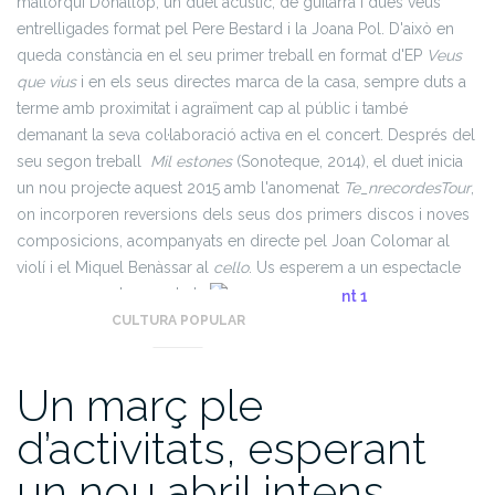
mallorquí Donallop, un duet acústic, de guitarra i dues veus
entrelligades format pel Pere Bestard i la Joana Pol. D'això en
queda constànc
ia en el seu primer treball en format d'EP
Veus
que vius
i en els seus directes marca de la casa, sempre duts a
terme amb proximitat i agraïment cap al públic i també
demanant la seva col·laboració activa en el concert.
Després del
seu segon treball
Mil estones
(Sonoteque, 2014), el duet inicia
un nou projecte aquest 2015 amb l'anomenat
Te_nrecordesTour
,
on incorporen reversions dels seus dos primers discos i noves
composicions, acompanyats en directe pel Joan Colomar al
violí i el Miquel Benàssar al
cello
. Us esperem a un espectacle
que no us podeu perdre!
CULTURA POPULAR
Un març ple
d’activitats, esperant
un nou abril intens