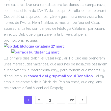
sindicat a realitzar una xarrada sobre les dones als camps nazis,
i el 22 era el torn de l'AMPA del Joaquin Sorolla, el nostre premi
Cuquet 2014, a qui acompanyàrem guiant una nova visita a les
Torres de l'Horta. Hem finalitzat el mes també fora del Casal,
assessorant a les companyes de Filologia Catalana i participant
en el Lip Dub que organitzaren a la Universitat per a
promocionar el grau.
Els primers dies d'abril el Casal Popular Tio Cuc ens prendrem
unes merescudes vacances, que algunes de nosaltres passarem
a Monòver en la Macromona 2015, però tornem el dimecres 15
d'abril amb un
concert del grup mallorquí Donallop
, i el 25
amb la celebració de la Diada del País Valencià, que enguany
realitzarem a Sant Vicent del Raspeig.
Paginació
1
2
3
…
22
de