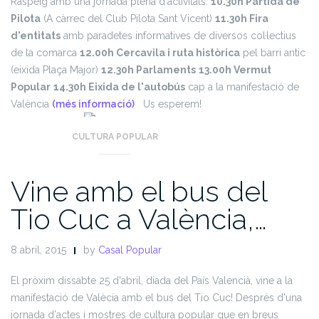
Raspeig amb una jornada plena d'activitats:
10.30h Partida de
Pilota
(A càrrec del Club Pilota Sant Vicent)
11.30h Fira
d'entitats
amb paradetes informatives de diversos col·lectius
de la comarca
12.00h Cercavila i ruta històrica
pel barri antic
(eixida Plaça Major)
12.30h Parlaments
13.00h Vermut
Popular
14.30h Eixida de l'autobús
cap a la manifestació de
València
(més informació)
Us esperem!
CULTURA POPULAR
Vine amb el bus del
Tio Cuc a València,…
8 abril, 2015
by
Casal Popular
El pròxim dissabte 25 d'abril, diada del País Valencià, vine a la
manifestació de Valècia amb el bus del Tio Cuc!
Després d'una
jornada d'actes i mostres de cultura popular que en breus