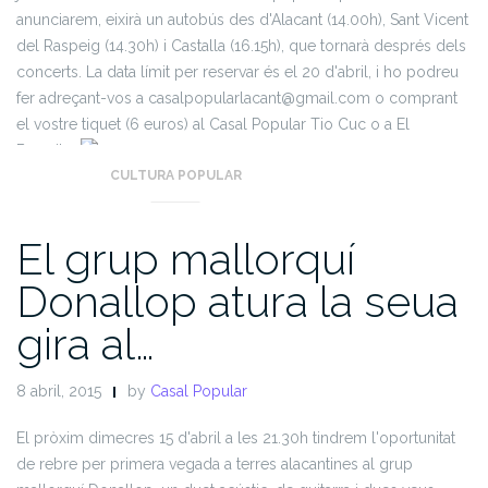
anunciarem, eixirà un autobús des d'Alacant (14.00h), Sant Vicent
del Raspeig (14.30h) i Castalla (16.15h), que tornarà després dels
concerts.
La data límit per reservar és el 20 d'abril, i ho podreu
fer adreçant-vos a casalpopularlacant@gmail.com o comprant
el vostre tiquet (6 euros) al Casal Popular Tio Cuc o a El
Baresito.
CULTURA POPULAR
El grup mallorquí
Donallop atura la seua
gira al…
8 abril, 2015
by
Casal Popular
El pròxim dimecres 15 d'abril a les 21.30h tindrem l'oportunitat
de rebre per primera vegada a terres alacantines al grup