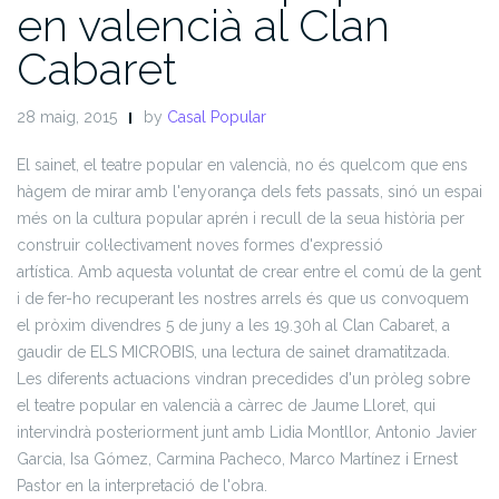
en valencià al Clan
Cabaret
28 maig, 2015
by
Casal Popular
El sainet, el teatre popular en valencià, no és quelcom que ens
hàgem de mirar amb l'enyorança dels fets passats, sinó un espai
més on la cultura popular aprén i recull de la seua història per
construir col·lectivament noves formes d'expressió
artística. Amb aquesta voluntat de crear entre el comú de la gent
i de fer-ho recuperant les nostres arrels és que us convoquem
el pròxim divendres 5 de juny a les 19.30h al Clan Cabaret, a
gaudir de ELS MICROBIS, una lectura de sainet
dramatitzada.
Les diferents actuacions vindran precedides d'un pròleg sobre
el teatre popular en valencià a càrrec de Jaume Lloret, qui
intervindrà posteriorment junt amb Lidia Montllor, Antonio Javier
Garcia, Isa Gómez, Carmina Pacheco, Marco Martínez i Ernest
Pastor en la interpretació de l'obra.