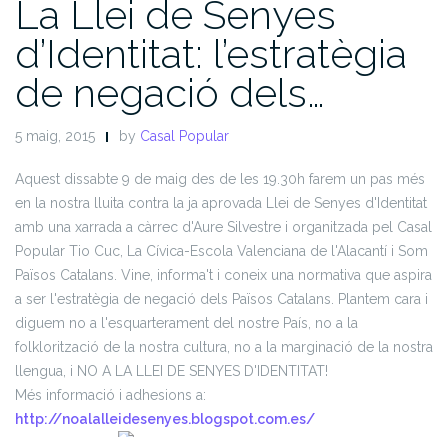
La Llei de Senyes
d’Identitat: l’estratègia
de negació dels…
5 maig, 2015
by
Casal Popular
Aquest dissabte 9 de maig des de les 19.30h farem un pas més
en la nostra lluita contra la ja aprovada Llei de Senyes d'Identitat
amb una xarrada a càrrec d'Aure Silvestre i organitzada pel Casal
Popular Tio Cuc, La Cívica-Escola Valenciana de l'Alacantí i Som
Països Catalans.
Vine, informa't i coneix una normativa que aspira
a ser l'estratègia de negació dels Països Catalans. Plantem cara i
diguem no a l'esquarterament del nostre País, no a la
folklorització de la nostra cultura, no a la marg
inació de la nostra
llengua, i NO A LA LLEI DE SENYES D'IDENTITAT!
Més informació i adhesions a:
http://noalalleidesenyes.blogspot.com.es/