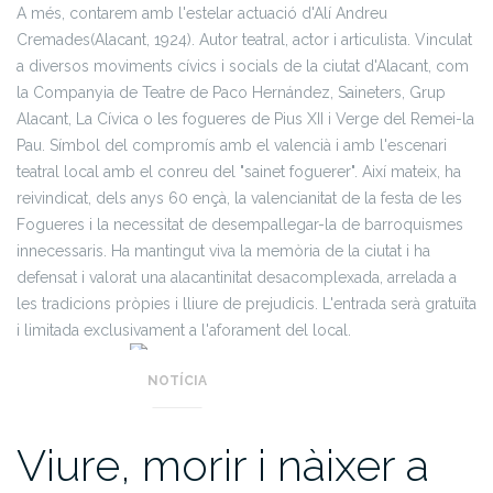
A més, contarem amb l'estelar actuació d'Alí Andreu
Cremades(Alacant, 1924). Autor teatral, actor i articulista. Vinculat
a diversos moviments cívics i socials de la ciutat d'Alacant, com
la Companyia de Teatre de Paco Hernández, Saineters, Grup
Alacant, La Cívica o les fogueres de Pius XII i Verge del Remei-la
Pau. Símbol del compromís amb el valencià i amb l'escenari
teatral local amb el conreu del "sainet foguerer". Així mateix, ha
reivindicat, dels anys 60 ençà, la valencianitat de la festa de les
Fogueres i la necessitat de desempallegar-la de barroquismes
innecessaris. Ha mantingut viva la memòria de la ciutat i ha
defensat i valorat una alacantinitat desacomplexada, arrelada a
les tradicions pròpies i lliure de prejudicis.
L'entrada serà gratuïta
i limitada exclusivament a l'aforament del local.
NOTÍCIA
Viure, morir i nàixer a