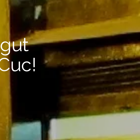
ngut
 Cuc!