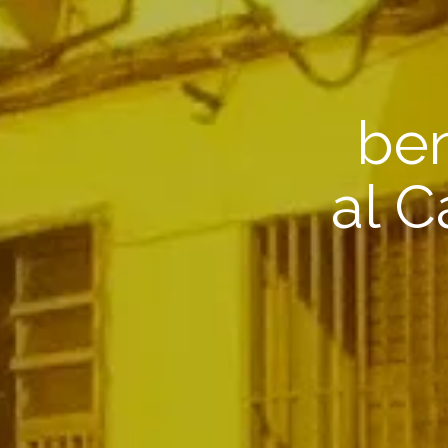
ben
al C