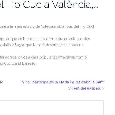
l Tio Cuc a València,…
, vine a la manifestació de Valècia amb el bus del Tio Cuc!
opular que en breus anunciarem, eixirà un autobús des
Castalla (16.15h), que tornarà després dels concerts.
reu fer adreçant-vos a casalpopularlacant@gmail.com o
io Cuc o a El Baresito.
io
Vine i participa de la diada del 25 d’abril a Sant
Vicent del Raspeig