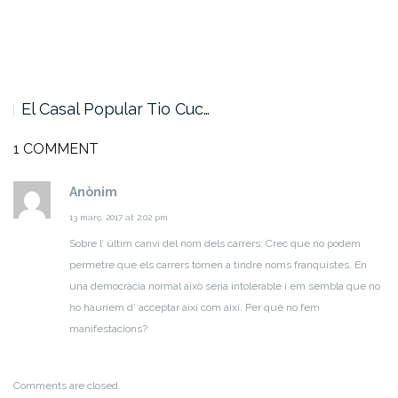
El Casal Popular Tio Cuc…
1 COMMENT
Anònim
13 març, 2017 at 2:02 pm
Sobre l’ últim canvi del nom dels carrers:
Crec que no podem
permetre que els carrers tornen a tindre noms franquistes. En
una democràcia normal això seria intolerable i em sembla que no
ho hauríem d’ acceptar així com així. Per què no fem
manifestacions?
Comments are closed.