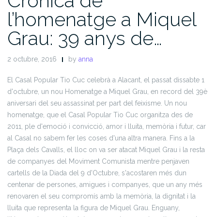
Crònica de
l’homenatge a Miquel
Grau: 39 anys de…
2 octubre, 2016
by
anna
El Casal Popular Tio Cuc celebrà a Alacant, el passat dissabte 1
d'octubre, un nou Homenatge a Miquel Grau, en record del 39è
aniversari del seu assassinat per part del feixisme. Un nou
homenatge, que el Casal Popular Tio Cuc organitza des de
2011, ple d'emoció i convicció, amor i lluita, memòria i futur, car
al Casal no sabem fer les coses d'una altra manera.
Fins a la
Plaça dels Cavalls, el lloc on va ser atacat Miquel Grau i la resta
de companyes del Moviment Comunista mentre penjaven
cartells de la Diada del 9 d'Octubre, s'acostaren més dun
centenar de persones, amigues i companyes, que un any més
renovaren el seu compromís amb la memòria, la dignitat i la
lluita que representa la figura de Miquel Grau. Enguany,