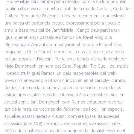
l'Homenatge serví també per a mostrar com la cultura popular
continua ben viva a la nostra ciutat, de la mà de Corball, Colla de
Cultura Popular de l'Alacantí, fundada recentment i que estrenà
una dansa de bastonets creada expressament per a l'ocasió
amb la base musical de l'antifeixista «Cançó dels partisans».
Igual que en anys passats els Nanos del Raval Roig o la
Muixeranga d'Alacant acompanyaren el record a Miquel Grau,
enguany la Colla Corball demostrà la creativitat i riquesa de la
cultura popular d'Alacant.
Per la seua banda, els parlaments de
Majo Domènech, en nom del Casal Popular Tio Cuc, i del músic
i periodista Miquel Ramos, un dels responsables del web
www.crimenesdeodio.info/ca/, incidiren en el caràcter criminal
del feixisme i en la tolerància, quan no relació directa, de les
estructures estatals des de la transició fins els nostres dies. En
aquest sentit, tant Domènech com Ramos volgueren recordar
també la resta de víctimes del feixisme i de l'odi, i en especial
aquelles assassinades a Alacant, com ara Lyssa, transsexual
assassinada el 2015, i el músic de carrer eslovè assassinat el
2001 i del qual encara hui desconeguem la identitat. Finalment,