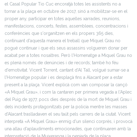
el Casal Popular Tio Cuc encoratjà totes les assistents no a
tornar a la plaça en octubre de 2017, sinó a mobilitzar-se en el
proper any, participar en totes aquelles xarrades, reunions,
manifestacions, concerts, festes, assemblees, concentracions i
conferències que s'organitzen en els propers 365 dies,
continuant d'aquesta manera el treball que Miquel Grau no
pogué continuar i que els seus assassins volgueren donar per
acabat per a totes nosaltres.
Però l'Homenatge a Miquel Grau no
es plenà només de denúncies i de records; també ho féu
d'emotivitat. Vicent Torrent, cantant d'Al Tall, volgué sumar-se a
l'Homenatge popular i es desplaçà fins a Alacant per a estar
present a la plaça. Vicent explicà com van composar la cançó
«A Miquel Grau», i com la cantaren per primera vegada a l'Aplec
del Puig de 1977, pocs dies després de la mort de Miquel Grau i
dels incidents protagonitzats per la policia mentre les masses
d'Alacant traslladaven el seu taüt pels carrers de la ciutat. Vicent
interpretà «A Miquel Grau» enmig d'un silenci corprès, i provocà
una allau d'aplaudiments emocionades, que continuaren amb la
interpretació de la Muixeranga i la penjada de la placa