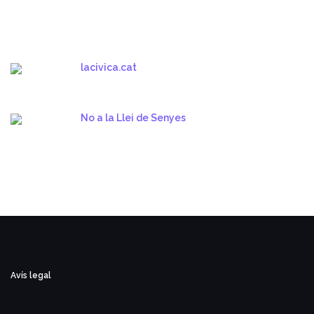
lacivica.cat
No a la Llei de Senyes
Avís legal