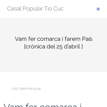
Skip
Casal Popular Tio Cuc
to
content
Vam fer comarca i farem País
[crònica del 25 d’abril ]
CULTURA POPULAR