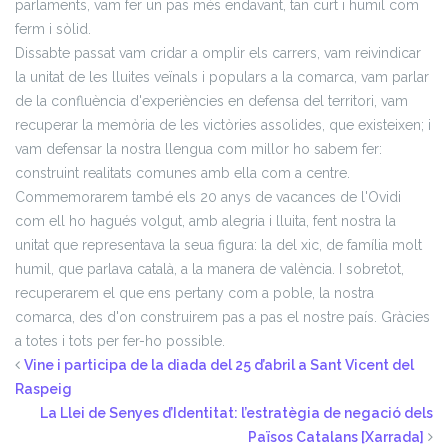
parlaments, vam fer un pas més endavant, tan curt i humil com
ferm i sòlid.
Dissabte passat vam cridar a omplir els carrers, vam reivindicar
la unitat de les lluites veïnals i populars a la comarca, vam parlar
de la confluència d'experiències en defensa del territori, vam
recuperar la memòria de les victòries assolides, que existeixen; i
vam defensar la nostra llengua com millor ho sabem fer:
construint realitats comunes amb ella com a centre.
Commemorarem també els 20 anys de vacances de l'Ovidi
com ell ho hagués volgut, amb alegria i lluita, fent nostra la
unitat que representava la seua figura: la del xic, de família molt
humil, que parlava català, a la manera de valència. I sobretot,
recuperarem el que ens pertany com a poble, la nostra
comarca, des d'on construirem pas a pas el nostre país.
Gràcies
a totes i tots per fer-ho possible.
Vine i participa de la diada del 25 d’abril a Sant Vicent del
Raspeig
La Llei de Senyes d’Identitat: l’estratègia de negació dels
Països Catalans [Xarrada]