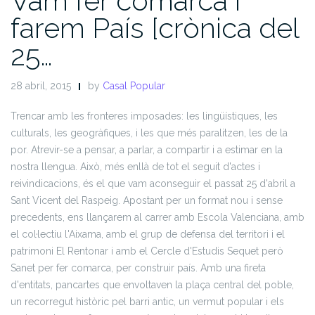
Vam fer comarca i
farem País [crònica del
25…
28 abril, 2015
by
Casal Popular
Trencar amb les fronteres imposades: les lingüístiques, les
culturals, les geogràfiques, i les que més paralitzen, les de la
por. Atrevir-se a pensar, a parlar, a compartir i a estimar en la
nostra llengua. Això, més enllà de tot el seguit d'actes i
reivindicacions, és el que vam aconseguir el passat 25 d'abril a
Sant Vicent del Raspeig.
Apostant per un format nou i sense
precedents, ens llançarem al carrer amb Escola Valenciana, amb
el col·lectiu l'Aixama, amb el grup de def
ensa del territori i el
patrimoni El Rentonar i amb el Cercle d'Estudis Sequet però
Sanet per fer comarca, per construir país. Amb una fireta
d'entitats, pancartes que envoltaven la plaça central del poble,
un recorregut històric pel barri antic, un vermut popular i els