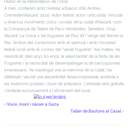
Pastor en la interpretació de l'obra.
A més, contarem amb l'estelar actuació d'Alí Andreu
Cremades(Alacant, 1924). Autor teatral, actor i articulista. Vinculat
a diversos moviments cívics i socials de la ciutat d'Alacant, com
la Companyia de Teatre de Paco Hernández, Saineters, Grup
Alacant, La Cívica o les fogueres de Pius XII i Verge del Remei-la
Pau. Símbol del compromís amb el valencià i amb l'escenari
teatral local amb el conreu del "sainet foguerer". Així mateix, ha
reivindicat, dels anys 60 ençà, la valencianitat de la festa de les
Fogueres i la necessitat de desempallegar-la de barroquismes
innecessaris. Ha mantingut viva la memòria de la ciutat i ha
defensat i valorat una alacantinitat desacomplexada, arrelada a
les tradicions pròpies i lliure de prejudicis.
L'entrada serà gratuïta
i limitada exclusivament a l'aforament del local.
Viure, morir i nàixer a Gaza
Taller de Bastons al Casal