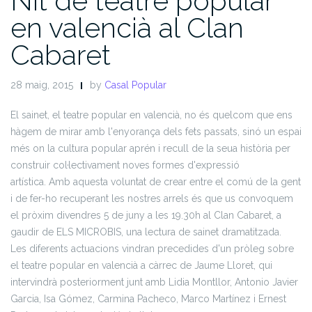
Nit de teatre popular
en valencià al Clan
Cabaret
28 maig, 2015
by
Casal Popular
El sainet, el teatre popular en valencià, no és quelcom que ens
hàgem de mirar amb l'enyorança dels fets passats, sinó un espai
més on la cultura popular aprén i recull de la seua història per
construir col·lectivament noves formes d'expressió
artística. Amb aquesta voluntat de crear entre el comú de la gent
i de fer-ho recuperant les nostres arrels és que us convoquem
el pròxim divendres 5 de juny a les 19.30h al Clan Cabaret, a
gaudir de ELS MICROBIS, una lectura de sainet
dramatitzada.
Les diferents actuacions vindran precedides d'un pròleg sobre
el teatre popular en valencià a càrrec de Jaume Lloret, qui
intervindrà posteriorment junt amb Lidia Montllor, Antonio Javier
Garcia, Isa Gómez, Carmina Pacheco, Marco Martínez i Ernest