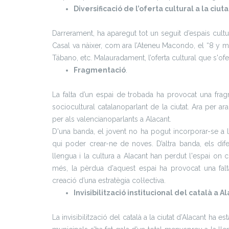
Diversificació de l’oferta cultural a la ci
Darrerament, ha aparegut tot un seguit d’espais cultu
Casal va nàixer, com ara l’Ateneu Macondo, el “8 y med
Tábano, etc. Malauradament, l’oferta cultural que s'of
Fragmentació
.
La falta d’un espai de trobada ha provocat una fragm
sociocultural catalanoparlant de la ciutat. Ara per a
per als valencianoparlants a Alacant.
D'una banda, el jovent no ha pogut incorporar-se a l
qui poder crear-ne de noves. D’altra banda, els dife
llengua i la cultura a Alacant han perdut l'espai on c
més, la pèrdua d'aquest espai ha provocat una falt
creació d’una estratègia col·lectiva.
Invisibilització institucional del català a A
La invisibilització del català a la ciutat d’Alacant ha