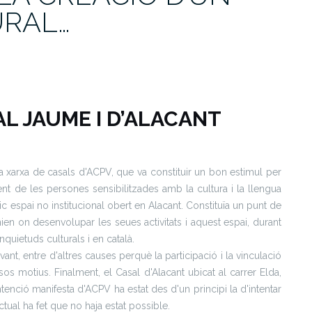
URAL…
L JAUME I D’ALACANT
a xarxa de casals d'ACPV, que va constituir un bon estimul per
ent de les persones sensibilitzades amb la cultura i la llengua
ic espai no institucional obert en Alacant. Constituïa un punt de
ien on desenvolupar les seues activitats i aquest espai, durant
quietuds culturals i en català.
vant, entre d'altres causes perquè la participació i la vinculació
s motius. Finalment, el Casal d'Alacant ubicat al carrer Elda,
ntenció manifesta d'ACPV ha estat des d'un principi la d'intentar
ctual ha fet que no haja estat possible.