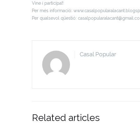
Vine i participa!!
Per més informació: www.casalpopularalacant.blogs
Per qualsevol qüestió: casalpopularalacant@gmail.c
Casal Popular
Related articles