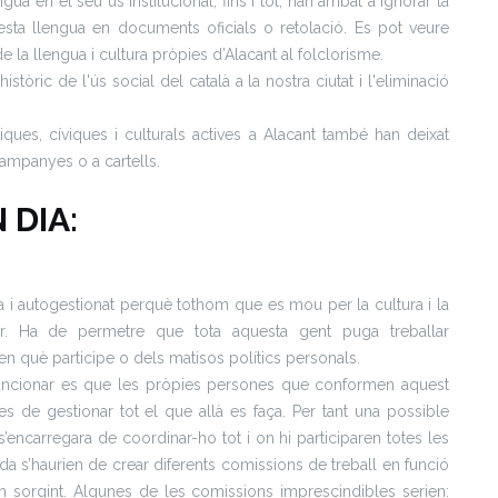
ua en el seu ús institucional, fins i tot, han arribat a ignorar la
esta llengua en documents oficials o retolació. Es pot veure
 la llengua i cultura pròpies d’Alacant al folclorisme.
tòric de l'ús social del català a la nostra ciutat i l'eliminació
ques, cíviques i culturals actives a Alacant també han deixat
e campanyes o a cartells.
 DIA:
sta i autogestionat perquè tothom que es mou per la cultura i la
ar. Ha de permetre que tota aquesta gent puga treballar
n què participe o dels matisos polítics personals.
uncionar es que les pròpies persones que conformen aquest
es de gestionar tot el que allà es faça. Per tant una possible
encarregara de coordinar-ho tot i on hi participaren totes les
da s’haurien de crear diferents comissions de treball en funció
n sorgint. Algunes de les comissions imprescindibles serien: