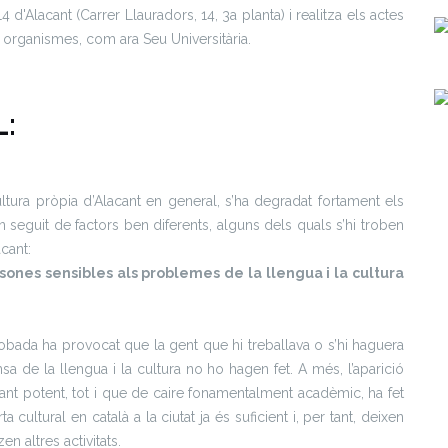
14 d'Alacant (
Carrer Llauradors, 14, 3a planta
) i realitza els actes
s organismes, com ara Seu Universitària.
:
 cultura pròpia d’Alacant en general, s’ha degradat fortament els
 seguit de factors ben diferents, alguns dels quals s’hi troben
acant:
ones sensibles als problemes de la llengua i la cultura
trobada ha provocat que la gent que hi treballava o s’hi haguera
sa de la llengua i la cultura no ho hagen fet. A més, l’aparició
stant potent, tot i que de caire fonamentalment acadèmic, ha fet
ltural en català a la ciutat ja és suficient i, per tant, deixen
n altres activitats.