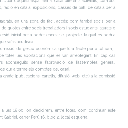
ipar d’aquest espai fent al casal diferents activitats, com ara:
, ràdio en català, exposicions, classes de ball, de català per a
quadrats, en una zona de fàcil accés;
com també socis per a
de quotes entre socis treballadors i socis estudiants, aturats o
ersió inicial per a poder encetar el projecte, la qual es podria
que se’ns acudisca.
comissió de gestió econòmica que f
óra fiable per a tothom, i
de totes les aportacions que es van arreplegant. En cap cas
s aconseguits sense l’aprovació de l’assemblea general.
 de dur a terme els comptes del casal.
ràfic (publicacions, cartells, difusió, web, etc.) a la comissió
a les 18:00, on decidirem, entre totes, com continuar este
nt Gabriel, carrer Perú 16, bloc 2, local esquerra.