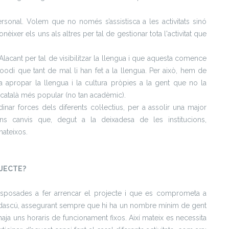
ersonal. Volem que no només s’assistisca a les activitats sinó
ixer els uns als altres per tal de gestionar tota l'activitat que
Alacant per tal de visibilitzar la llengua i que aquesta comence
utoodi que tant de mal li han fet a la llengua. Per això, hem de
 apropar la llengua i la cultura pròpies a la gent que no la
català més popular (no tan acadèmic).
dinar forces dels diferents col·lectius, per a assolir una major
ns canvis que, degut a la deixadesa de les institucions,
mateixos.
OJECTE?
isposades a fer arrencar el projecte i que es comprometa a
e cadascú, assegurant sempre que hi ha un nombre mínim de gent
haja uns horaris de funcionament fixos.
Així mateix es necessita