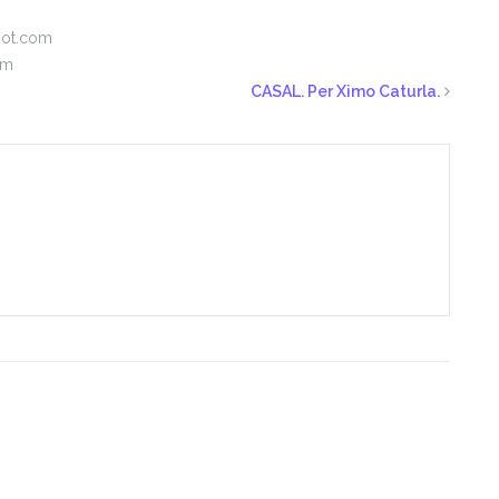
pot.com
om
CASAL. Per Ximo Caturla.