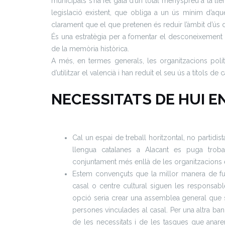
municipals s’ha fet gala d’un total menyspreu a la lleng
legislació existent, que obliga a un ús mínim d’aqu
clarament que el que pretenen és reduir l’àmbit d’ús de
És una estratègia per a fomentar el desconeixement his
de la memòria històrica.
A més, en termes generals, les organitzacions políti
d’utilitzar el valencià i han reduït el seu ús a títols d
NECESSITATS DE HUI EN
Cal un espai de treball horitzontal, no partidi
llengua catalanes a Alacant es puga trob
conjuntament més enllà de les organitzacions e
Estem convençuts que la millor manera de f
casal o centre cultural siguen les responsabl
opció seria crear una assemblea general que s’
persones vinculades al casal. Per una altra ban
de les necessitats i de les tasques que anare