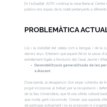
En l'actualitat, ACPV continua la seua faena al Centre 
públics ens espais de la ciutat pertanyents a diferent
P
ROBLEMÀTICA ACTUAL
L’ús i la visibilitat del català com a llengua, i de la
darrers anys. Entenem que aquest fet és la causa d'un
estretament lligats a l’evolució del Casal Jaume I d’Al
Desmobilització generalitzada de les pers
a Alacant
.
D’una banda, la desaparició d’un espai col·lectiu de 
pogut incorporar al treball per la recuperació i defen
de la Seu Universitària, que té una oferta cultural ba
que molta gent s'acomode. Creuen que aquesta oferta cu
de participar activament i no es proposen ni s'organitze