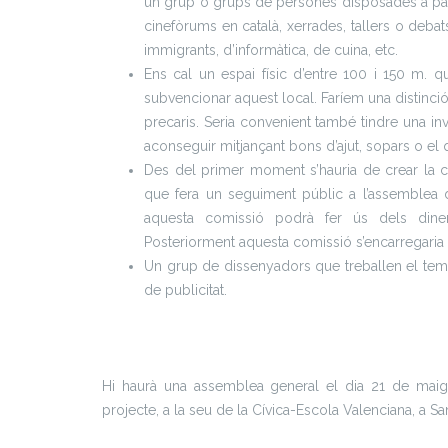
un grup o grups de persones disposades a partic
cinefòrums en català, xerrades, tallers o debats
immigrants, d’informàtica, de cuina, etc.
Ens cal un espai físic d’entre 100 i 150 m. 
subvencionar aquest local. Faríem una distinció 
precaris. Seria convenient també tindre una inv
aconseguir mitjançant bons d’ajut, sopars o el 
Des del primer moment s’hauria de crear la 
que fera un seguiment públic a l’assemblea 
aquesta comissió podrà fer ús dels diner
Posteriorment aquesta comissió s’encarregaria
Un grup de dissenyadors que treballen el tema g
de publicitat.
Hi haurà una assemblea general el dia 21 de maig 
projecte, a la seu de la Cívica-Escola Valenciana, a Sa