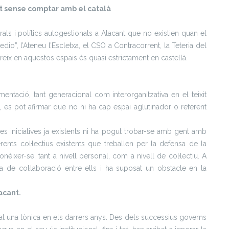
utat sense comptar amb el català
.
rals i polítics autogestionats a Alacant que no existien quan el
io”, l’Ateneu l’Escletxa, el CSO a Contracorrent, la Teteria del
ereix en aquestos espais és quasi estrictament en castellà.
entació, tant generacional com interorganitzativa en el teixit
ra, es pot afirmar que no hi ha cap espai aglutinador o referent
es iniciatives ja existents ni ha pogut trobar-se amb gent amb
rents col·lectius existents que treballen per la defensa de la
onèixer-se, tant a nivell personal, com a nivell de col·lectiu. A
a de col·laboració entre ells i ha suposat un obstacle en la
lacant.
 estat una tònica en els darrers anys. Des dels successius governs