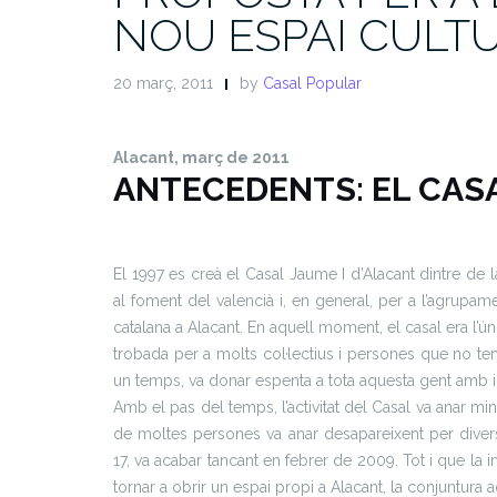
NOU ESPAI CULT
20 març, 2011
by
Casal Popular
Alacant, març de 2011
ANTECEDENTS: EL CASA
El
1997 es creà el Casal Jaume I d’Alacant dintre de l
al foment del valencià i, en general, per a l’agrupam
catalana a Alacant. En aquell moment, el casal era l’ún
trobada per a molts col·lectius i persones que no ten
un temps, va donar espenta a tota aquesta gent amb in
Amb el pas del temps, l’activitat del Casal va anar min
de moltes persones va anar desapareixent per diverso
17, va acabar tancant en febrer de 2009. Tot i que la i
tornar a obrir un espai propi a Alacant, la conjuntura a