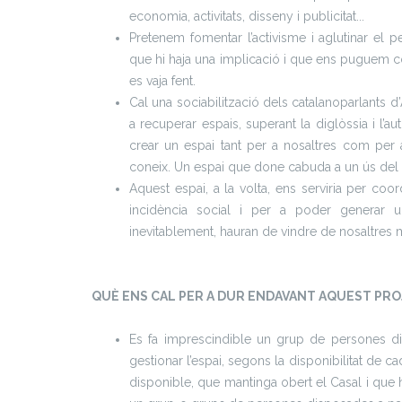
economia, activitats, disseny i publicitat...
Pretenem fomentar l’activisme i aglutinar el p
que hi haja una implicació i que ens puguem conè
es vaja fent.
Cal una sociabilització dels catalanoparlants d’
a recuperar espais, superant la diglòssia i l’a
crear un espai tant per a nosaltres com per a
coneix. Un espai que done cabuda a un ús del 
Aquest espai, a la volta, ens serviria per coor
incidència social i per a poder generar u
inevitablement, hauran de vindre de nosaltres 
QUÈ ENS CAL PER A DUR ENDAVANT AQUEST PR
Es fa imprescindible un grup de persones d
gestionar l’espai, segons la disponibilitat d
disponible, que mantinga obert el Casal i que 