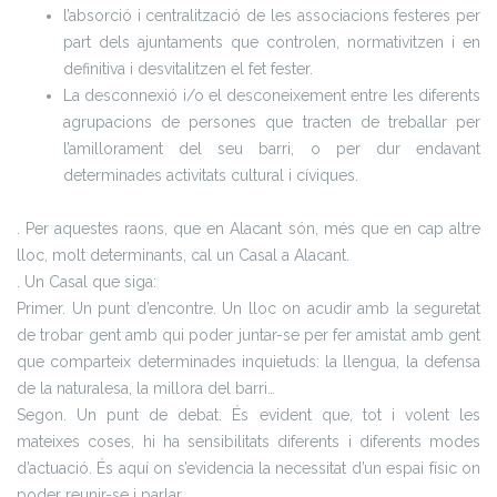
l’absorció i centralització de les associacions festeres per
part dels ajuntaments que controlen, normativitzen i en
definitiva i desvitalitzen el fet fester.
La desconnexió i/o el desconeixement entre les diferents
agrupacions de persones que tracten de treballar per
l’amillorament del seu barri, o per dur endavant
determinades activitats cultural i cíviques.
. Per aquestes raons, que en Alacant són, més que en cap altre
lloc, molt determinants, cal un Casal a Alacant.
. Un Casal que siga:
Primer. Un punt d’encontre. Un lloc on acudir amb la seguretat
de trobar gent amb qui poder juntar-se per fer amistat amb gent
que comparteix determinades inquietuds: la llengua, la defensa
de la naturalesa, la millora del barri…
Segon. Un punt de debat. És evident que, tot i volent les
mateixes coses, hi ha sensibilitats diferents i diferents modes
d’actuació. És aquí on s’evidencia la necessitat d’un espai físic on
poder reunir-se i parlar.