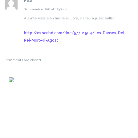
Pau
16 desembre, 2011 at 12:56 am
Als interessats en tindre el llibre, visiteu aquest enllaç:
http://es.scribd.com/doc/57701504/Les-Danses-Del-
Rei-Moro-d-Agost
Comments are closed.