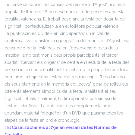
indica versa sobre "Les danses del rei moro d’Agost" una festa
popular té lloc del 26 de desembre a l’1 de gener en aquesta
localitat valenciana. El treball desgrana la festa per dotar-la de
significat i contextualitzar-la en el folklore popular valencià.
La publicació es divideix en cinc apartats: un inicial de
contextualització històrica i geogràfica del municipi d'Agost, una
descripció de la festa basada en l'observació directa de la
mateixa i amb testimonis dels propis participants, el tercer
apartat, "Cercant els orígens" se centra en l'estudi de la festa des
del seu inici i contextualitzant-lo tant amb la pròpia història local
com amb la trajectòria festera d'altres municipis, "Les danses i
els seus elements en la memòria col.lectiva", posa de relleu els
diferents elements simbòlics de la festa , analitzant el seu
significat i rituals, finalment, l'últim apartat fa una síntesi de
l'estudi, clarificant. La publicació es complementa amb
abundant material fotogràfic i d'un DVD que plasma totes les
etapes de la festa en ordre cronològic.
El Casal s’adhereix al 79è aniversari de les Normes de
Castelló