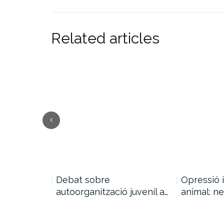
Related articles
de la…
Debat sobre
Opressió 
autoorganització juvenil a…
animal: ne