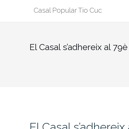
Skip
Casal Popular Tio Cuc
to
content
El Casal s’adhereix al 79
El Casal s’adhereix 