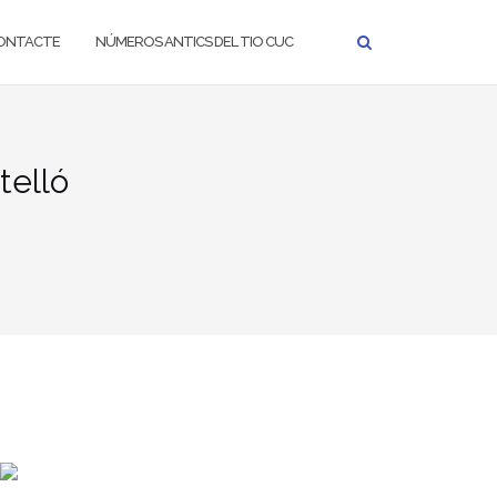
ONTACTE
NÚMEROS ANTICS DEL TIO CUC
telló