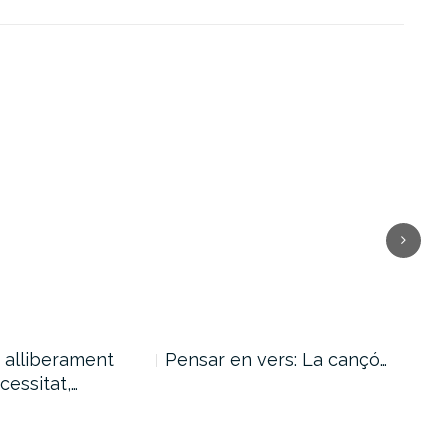
i alliberament
Pensar en vers: La cançó…
Pug
cessitat,…
am