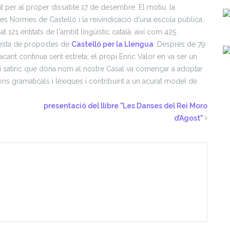
t per al proper dissabte 17 de desembre. El motiu, la
s Normes de Castelló i la reivindicació d'una escola pública,
t 121 entitats de l'àmbit lingüístic català, així com 425
 resta de propostes de
Castelló per la Llengua
. Després de 79
ant continua sent estreta; el propi Enric Valor en va ser un
nari satíric que dóna nom al nostre Casal va començar a adoptar
ns gramaticals i lèxiques i contribuint a un acurat model de
presentació del llibre "Les Danses del Rei Moro
d’Agost"