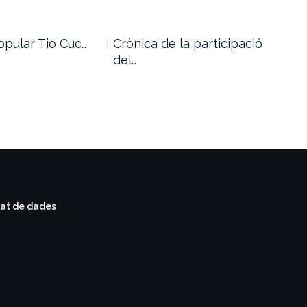
opular Tio Cuc…
Crònica de la participació
El 
del…
tat de dades