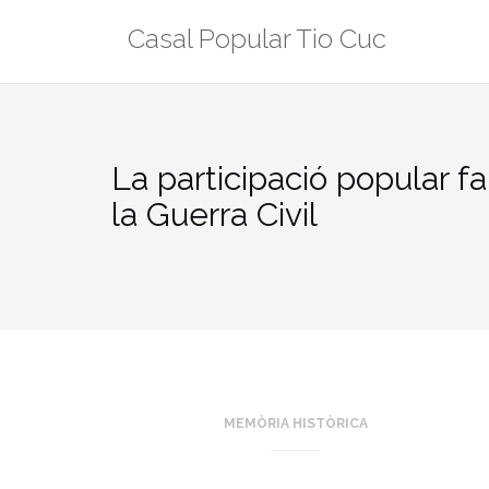
Skip
Casal Popular Tio Cuc
to
content
La participació popular fa
la Guerra Civil
MEMÒRIA HISTÒRICA