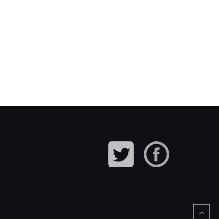
Casal Popular Tio Cuc…
Tallers de ball de
bastonets…