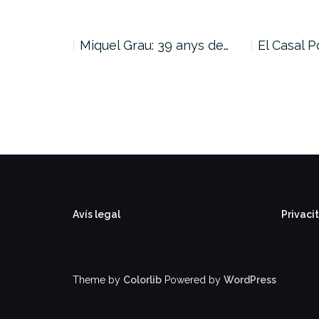
menatge a
Miquel Grau: 39 anys de…
El Casal P
Avís legal
Privaci
Theme by
Colorlib
Powered by
WordPress