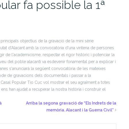
ular fa possible la 1ª
rincipals objectius de la gravació de la mini sèrie
ciutat d'Alacant amb la convocatòria d'una vintena de persones
ugir de l'academicisme, respectar el rigor històric i potenciar la
 veu del poble alacantí va esdevenir fonamental per a explicar i
manes s'anunciarà la següent convocatòria de les mateixes
ríode de gravacions dels documentals i passar a la
 Casal Popular Tio Cuc vol mostrar el seu agraïment a totes
ns han ajudat a recuperar la nostra història i construir el
à
Arriba la segona gravació de “Els Indrets de la
memòria. Alacant i la Guerra Civil”