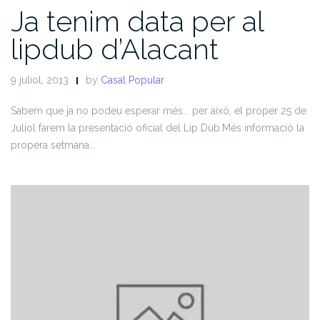
Ja tenim data per al
lipdub d’Alacant
9 juliol, 2013
by
Casal Popular
Sabem que ja no podeu esperar més... per això, el proper 25 de
Juliol farem la presentació oficial del Lip Dub.
Més informació la
propera setmana...