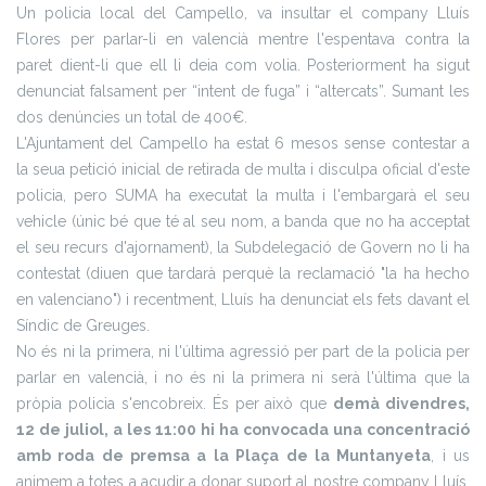
Un policia local del Campello, va insultar el company Lluís
Flores per parlar-li en valencià mentre l'espentava contra la
paret dient-li que ell li deia com volia. Posteriorment ha sigut
denunciat falsament per “intent de fuga” i “altercats”. Sumant les
dos denúncies un total de 400€.
L'Ajuntament del Campello ha estat 6 mesos sense contestar a
la seua petició inicial de retirada de multa i disculpa oficial d'este
policia, pero SUMA ha executat la multa i l'embargarà el seu
vehicle (únic bé que té al seu nom, a banda que no ha acceptat
el seu recurs d'ajornament), la Subdelegació de Govern no li ha
contestat (diuen que tardarà perquè la reclamació "la ha hecho
en valenciano") i recentment, Lluís ha denunciat els fets davant el
Síndic de Greuges.
No és ni la primera, ni l'última agressió per part de la policia per
parlar en valencià, i no és ni la primera ni serà l'última que la
pròpia policia s'encobreix. És per això que
demà divendres,
12 de juliol, a les 11:00 hi ha convocada una concentració
amb roda de premsa a la Plaça de la Muntanyeta
, i us
animem a totes a acudir a donar suport al nostre company Lluís,