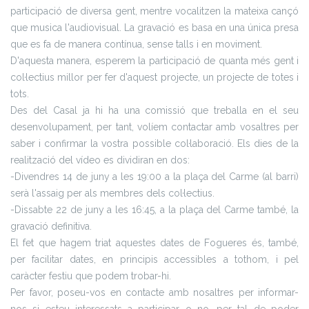
participació de diversa gent, mentre vocalitzen la mateixa cançó
que musica l'audiovisual. La gravació es basa en una única presa
que es fa de manera contínua, sense talls i en moviment.
D'aquesta manera, esperem la participació de quanta més gent i
col·lectius millor per fer d'aquest projecte, un projecte de totes i
tots.
Des del Casal ja hi ha una comissió que treballa en el seu
desenvolupament, per tant, volíem contactar amb vosaltres per
saber i confirmar la vostra possible col·laboració. Els dies de la
realització del vídeo es dividiran en dos:
-Divendres 14 de juny a les 19:00 a la plaça del Carme (al barri)
serà l'assaig per als membres dels col·lectius.
-Dissabte 22 de juny a les 16:45, a la plaça del Carme també, la
gravació definitiva.
El fet que hagem triat aquestes dates de Fogueres és, també,
per facilitar dates, en principis accessibles a tothom, i pel
caràcter festiu que podem trobar-hi.
Per favor, poseu-vos en contacte amb nosaltres per informar-