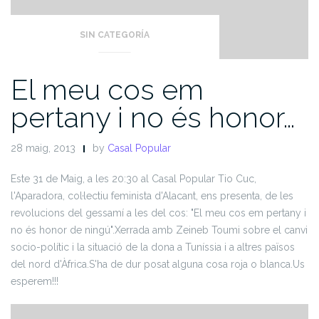
SIN CATEGORÍA
El meu cos em
pertany i no és honor…
28 maig, 2013
by
Casal Popular
Este 31 de Maig, a les 20:30 al Casal Popular Tio Cuc,
l'Aparadora, col·lectiu feminista d'Alacant, ens presenta, de les
revolucions del gessamí a les del cos: "El meu cos em pertany i
no és honor de ningú".
Xerrada amb Zeineb Toumi sobre el canvi
socio-polític i la situació de la dona a Tuníssia i a altres països
del nord d'Àfrica.
S'ha de dur posat alguna cosa roja o blanca.
Us
esperem!!!