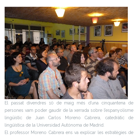
El passat divendres 10 de maig més d’una cinquantena de
persones vam poder gaudir de la xerrada sobre l’espanyolisme
lingüístic de Juan Carlos Moreno Cabrera, catedràtic de
lingüística de la Universidad Autónoma de Madrid.
El professor Moreno Cabrera ens va explicar les estratègies de