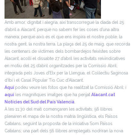
Amb amor, dignitat i alegria, així transcorregué la diada del 25
d’abril a Alacant; perquè no sabem fer les coses d’una altra
manera; perquè això és el que ens inspira el nostre poble, la
nostra gent, la nostra terra. La plaça del 25 de maig, que recorda
les centenars de víctimes dels bombardejos feixistes sobre
Alacant, acollí el dissabte 27 d’abril les activitats reivindicatives
en motiu del 25 d’abril organitzades per la Comissió Abril,
integrada pels Joves d’Elx per la Llengua, el Col·lectiu Saginosa
d’Ibi i el Casal Popular Tio Cuc d’Alacant.
Aquí
podeu veure les fotos que ha realitzat la Comissió Abril; i
aquí
les magnífiques imatges que ha penjat
Alacant.cat
Notícies del Sud del País Valencià
.
A les 11:30 del matí començaren les activitats; 56 llibres
plenaren el mapa de la nostra màtria lingüística, els Països
Catalans, seguint la proposta de la iniciativa Som Països
Catalans; una part dels 56 llibres arreplegats nodriran la nova