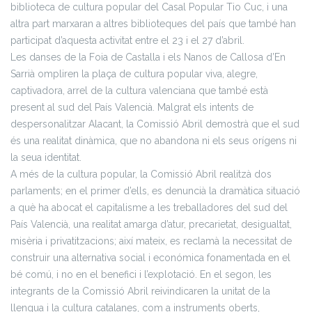
biblioteca de cultura popular del Casal Popular Tio Cuc, i una
altra part marxaran a altres biblioteques del país que també han
participat d’aquesta activitat entre el 23 i el 27 d’abril.
Les danses de la Foia de Castalla i els Nanos de Callosa d’En
Sarrià ompliren la plaça de cultura popular viva, alegre,
captivadora, arrel de la cultura valenciana que també està
present al sud del País Valencià. Malgrat els intents de
despersonalitzar Alacant, la Comissió Abril demostrà que el sud
és una realitat dinàmica, que no abandona ni els seus orígens ni
la seua identitat.
A més de la cultura popular, la Comissió Abril realitzà dos
parlaments; en el primer d’ells, es denuncià la dramàtica situació
a què ha abocat el capitalisme a les treballadores del sud del
País Valencià, una realitat amarga d’atur, precarietat, desigualtat,
misèria i privatitzacions; així mateix, es reclamà la necessitat de
construir una alternativa social i económica fonamentada en el
bé comú, i no en el benefici i l’explotació. En el segon, les
integrants de la Comissió Abril reivindicaren la unitat de la
llengua i la cultura catalanes, com a instruments oberts,