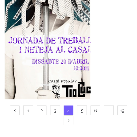
Paginació
1
2
3
4
5
6
…
19
de
les