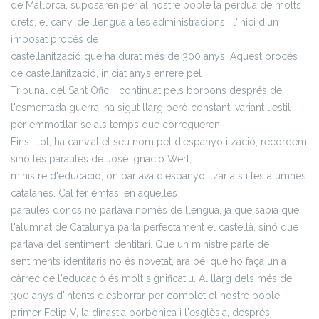
de Mallorca, suposaren per al nostre poble la pèrdua de molts
drets, el canvi de llengua a les administracions i l'inici d'un
imposat procés de
castellanització que ha durat més de 300 anys. Aquest procés
de castellanització, iniciat anys enrere pel
Tribunal del Sant Ofici i continuat pels borbons després de
l'esmentada guerra, ha sigut llarg però constant, variant l'estil
per emmotllar-se als temps que corregueren.
Fins i tot, ha canviat el seu nom pel d'espanyolització, recordem
sinó les paraules de José Ignacio Wert,
ministre d'educació, on parlava d'espanyolitzar als i les alumnes
catalanes. Cal fer èmfasi en aquelles
paraules doncs no parlava només de llengua, ja que sabia que
l'alumnat de Catalunya parla perfectament el castellà, sinó que
parlava del sentiment identitari. Que un ministre parle de
sentiments identitaris no és novetat, ara bé, que ho faça un a
càrrec de l'educació és molt significatiu. Al llarg dels més de
300 anys d'intents d'esborrar per complet el nostre poble;
primer Felip V, la dinastia borbònica i l'esglèsia, després