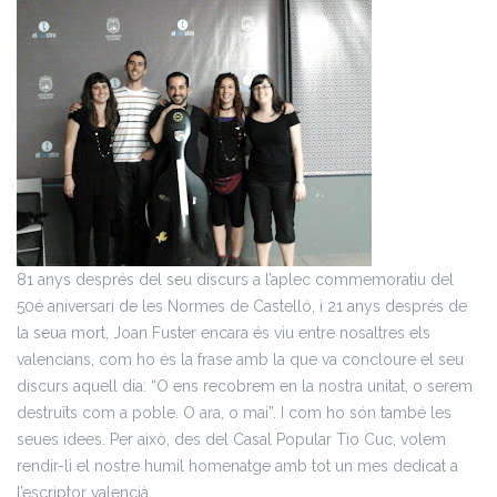
81 anys després del seu discurs a l’aplec commemoratiu del
50é aniversari de les Normes de Castelló, i 21 anys després de
la seua mort, Joan Fuster encara és viu entre nosaltres els
valencians, com ho és la frase amb la que va concloure el seu
discurs aquell dia: “O ens recobrem en la nostra unitat, o serem
destruïts com a poble. O ara, o mai”. I com ho són també les
seues idees. Per això, des del Casal Popular Tio Cuc, volem
rendir-li el nostre humil homenatge amb tot un mes dedicat a
l’escriptor valencià.