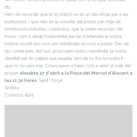
etc.
Hem de recordar que el 25 d'abril no és un dia oficial per a les
institucions, i que naix de la voluntat del poble per mitjà de
nombrosos individus i col·lectius, que la volen recordar i fer
honor, com a diada fonalmental per tal d'entendre la nostra
història recent així com per manifestar-se com a poble. Des de
les comarques del sud, proposem doncs manifestar la nostra
identitat per fer patent que aquella derrota no fou la nostra fi i
que no ho serà mai. Convoquem a totes i tots a venir el matí del
proper
dissabte 27 d'abril a la Plaça del Mercat d'Alacant a
les 11:30 hores
. Salut i força!
Andreu
Comissió Abril