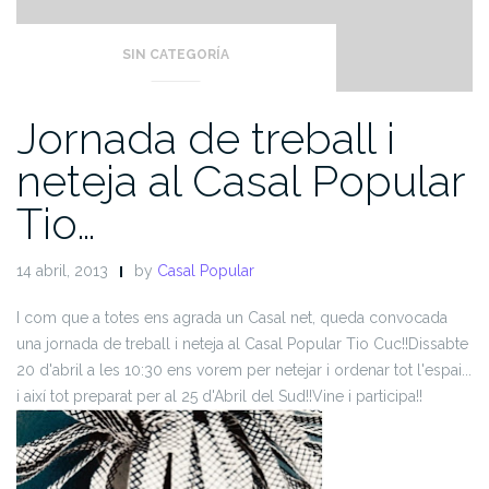
SIN CATEGORÍA
Jornada de treball i
neteja al Casal Popular
Tio…
14 abril, 2013
by
Casal Popular
I com que a totes ens agrada un Casal net, queda convocada
una jornada de treball i neteja al Casal Popular Tio Cuc!!
Dissabte
20 d'abril a les 10:30 ens vorem per netejar i ordenar tot l'espai...
i així tot preparat per al 25 d'Abril del Sud!!
Vine i participa!!