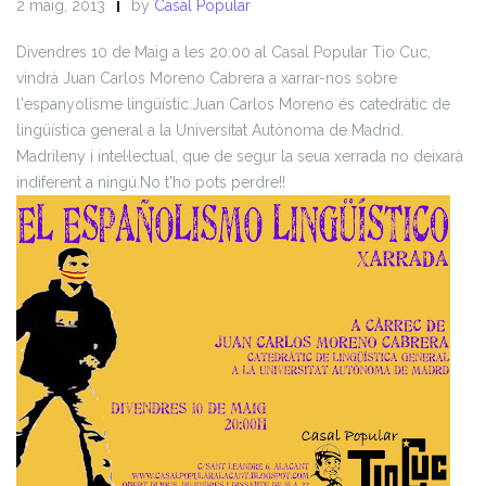
2 maig, 2013
by
Casal Popular
Divendres 10 de Maig a les 20:00 al Casal Popular Tio Cuc,
vindrà Juan Carlos Moreno Cabrera a xarrar-nos sobre
l'espanyolisme lingüístic.
Juan Carlos Moreno és catedràtic de
lingüística general a la Universitat Autònoma de Madrid.
Madrileny i intel·lectual, que de segur la seua xerrada no deixarà
indiferent a ningú.
No t'ho pots perdre!!