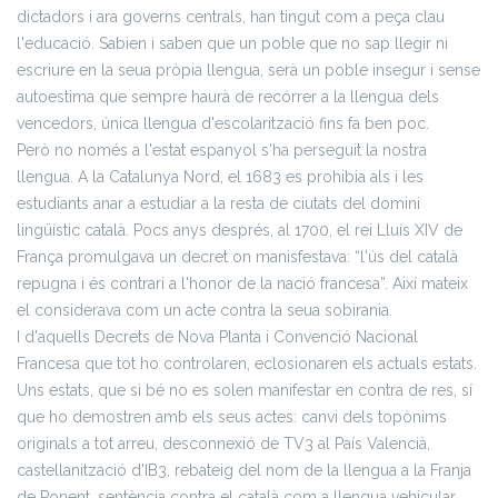
dictadors i ara governs centrals, han tingut com a peça clau
l'educació. Sabien i saben que un poble que no sap llegir ni
escriure en la seua pròpia llengua, serà un poble insegur i sense
autoestima que sempre haurà de recórrer a la llengua dels
vencedors, única llengua d'escolarització fins fa ben poc.
Però no només a l'estat espanyol s'ha perseguit la nostra
llengua. A la Catalunya Nord, el 1683 es prohibia als i les
estudiants anar a estudiar a la resta de ciutats del domini
lingüístic català. Pocs anys després, al 1700, el rei Lluís XIV de
França promulgava un decret on manisfestava: “l'ús del català
repugna i és contrari a l'honor de la nació francesa”. Així mateix
el considerava com un acte contra la seua sobirania.
I d'aquells Decrets de Nova Planta i Convenció Nacional
Francesa que tot ho controlaren, eclosionaren els actuals estats.
Uns estats, que si bé no es solen manifestar en contra de res, sí
que ho demostren amb els seus actes: canvi dels topònims
originals a tot arreu, desconnexió de TV3 al País Valencià,
castellanització d'IB3, rebateig del nom de la llengua a la Franja
de Ponent, sentència contra el català com a llengua vehicular,