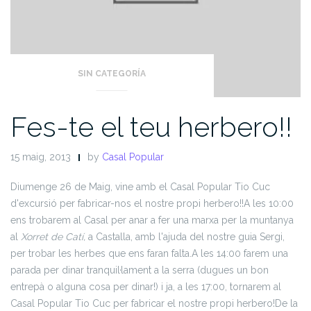
SIN CATEGORÍA
Fes-te el teu herbero!!
15 maig, 2013
by
Casal Popular
Diumenge 26 de Maig, vine amb el Casal Popular Tio Cuc
d'excursió per fabricar-nos el nostre propi herbero!!
A les 10:00
ens trobarem al Casal per anar a fer una marxa per la muntanya
al
Xorret de Catí,
a Castalla, amb l'ajuda del nostre guia Sergi,
per trobar les herbes que ens faran falta.
A les 14:00 farem una
parada per dinar tranquil·lament a la serra (dugues un bon
entrepà o alguna cosa per dinar!) i ja, a les 17:00, tornarem al
Casal Popular Tio Cuc per fabricar el nostre propi herbero!
De la