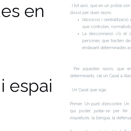
des en
. I tot això, que en un poble só
dissol per dues raons:
l’absorció i centralitzaci
que controlen, normativitzen
La desconnexió i/o el d
persones que tracten de t
endavant determinades acti
. Per aquestes raons, que e
determinants, cal un Casal a Alac
i espai
. Un Casal que siga:
Primer. Un punt d’encontre. Un
qui poder juntar-se per fer
inquietuds: la llengua, la defensa