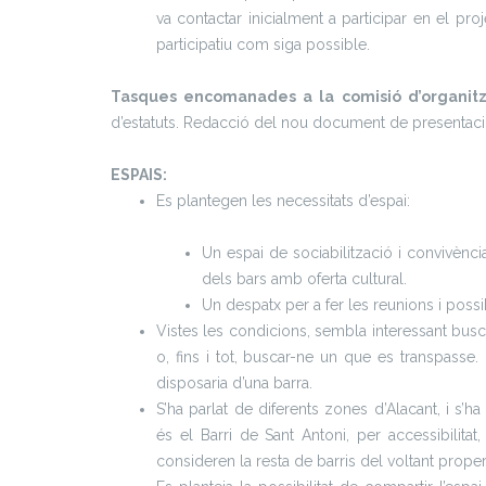
va contactar inicialment a participar en el proj
participatiu com siga possible.
Tasques encomanades a la comisió d’
organit
d’estatuts. Redacció del nou document de presentaci
ESPAIS:
Es plantegen les necessitats d’espai:
Un espai de sociabilització i convivència,
dels bars amb oferta cultural.
Un despatx per a fer les reunions i possib
Vistes les condicions, sembla interessant busc
o, fins i tot, buscar-ne un que es transpasse.
disposaria d’una barra.
S’ha parlat de diferents zones d’Alacant, i s’
és el Barri de Sant Antoni, per accessibilita
consideren la resta de barris del voltant proper