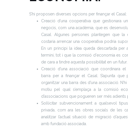
S’hi proposen diverses opcions per finançar el Casal:
Creació d’una cooperativa que gestionara un b
negocis, com una acadèmia, que es desenvolup
Casal. Algunes persones plantegen que la d
costaria arrencar una cooperativa podria supo
En un principi la idea queda descartada per 
termini, tot i que la comisió d'economia es co
de cara a tindre aquesta possibilitat en un futur.
Creació d’una associació que coordinara el 
barra per a finançar el Casal. S’apunta que
organitzar una barra des d’una associació. N’hi
motiu pel qual s’emplaça a la comisió ec
d’associacions que pogueren ser més adients p
Sol·licitar subvencionament a qualsevol tipus
privada, com ara les obres socials de les caix
analitzar l’actual situació de migració d’aqu
amb fundació associada.