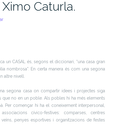
 Ximo Caturla.
ar
ica un CASAL és, segons el diccionari, “una casa gran
mília nombrosa”. En certa manera és com una segona
 altre nivell.
’una segona casa on compartir idees i projectes siga
s que no en un poble. Als pobles hi ha més elements
à. Per començar hi ha el coneixement interpersonal,
associacions cívico-festives: comparses, centres
 veïns, penyes esportives i organitzacions de festes