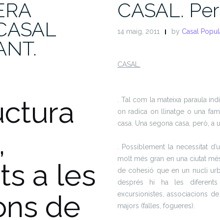
ERA
CASAL. Per
CASAL
14 maig, 2011
by
Casal Popul
ANT.
CASAL.
uctura
. Tal com la mateixa paraula ind
on radica on llinatge o una fa
casa. Una segona casa, però, a un
,
. Possiblement la necessitat d
molt més gran en una ciutat mé
s a les
de cohesió que en un nucli urb
després hi ha les diferents 
ons de
excursionistes, associacions de
majors (falles, fogueres).