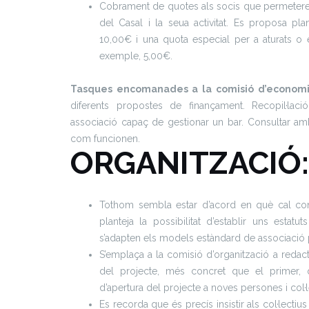
Cobrament de quotes als socis que permetere
del Casal i la seua activitat. Es proposa pl
10,00€ i una quota especial per a aturats o 
exemple, 5,00€.
Tasques encomanades a la comisió d’econom
diferents propostes de finançament. Recopil·laci
associació capaç de gestionar un bar. Consultar am
com funcionen.
ORGANITZACIÓ:
Tothom sembla estar d’acord en què cal cons
planteja la possibilitat d’establir uns estat
s’adapten els models estàndard de associació p
S’emplaça a la comisió d’organització a reda
del projecte, més concret que el primer,
d’apertura del projecte a noves persones i col·l
Es recorda que és precís insistir als col·lectiu