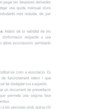
n pagar les despeses derivades
antejar una quota mensual d’uns
estudiants més reduïda, de, per
ia
: Anàlisi de la viabilitat de les
ó d’informació respecte a una
b altres associacions semblants
tituir-se com a associació. Es
uts de funcionament intern i que
er tal d’adaptar-los a aquests.
ctar un document de presentació
 que permeta una segona fase
ectius.
s i a les persones amb què ja s’hi