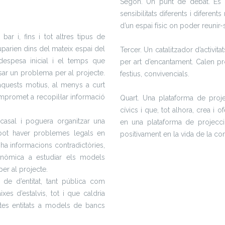
Segon. Un punt de debat. És e
sensibilitats diferents i diferen
d’un espai físic on poder reunir-s
ar i, fins i tot altres tipus de
arien dins del mateix espai del
Tercer. Un catalitzador d’activit
espesa inicial i el temps que
per art d’encantament. Calen proj
sar un problema per al projecte.
festius, convivencials.
aquests motius, al menys a curt
mpromet a recopil·lar informació
Quart. Una plataforma de proj
cívics i que, tot alhora, crea i 
casal i poguera organitzar una
en una plataforma de projecció
 pot haver problemes legals en
positivament en la vida de la co
 ha informacions contradictòries,
onòmica a estudiar els models
er al projecte.
 de d’entitat, tant pública com
es d’estalvis, tot i que caldria
estes entitats a models de bancs