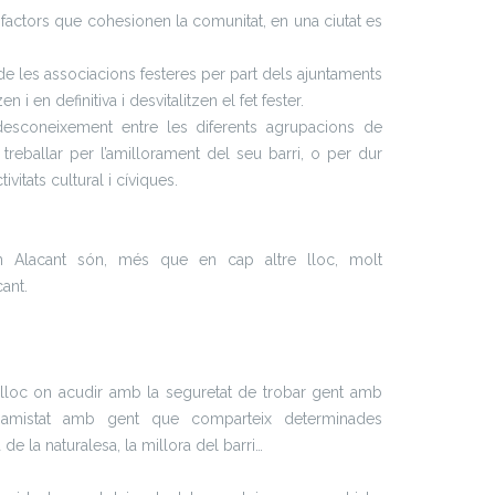
n factors que cohesionen la comunitat, en una ciutat es
ó de les associacions festeres per part dels ajuntaments
 i en definitiva i desvitalitzen el fet fester.
esconeixement entre les diferents agrupacions de
reballar per l’amillorament del seu barri, o per dur
vitats cultural i cíviques.
n Alacant són, més que en cap altre lloc, molt
ant.
 lloc on acudir amb la seguretat de trobar gent amb
 amistat amb gent que comparteix determinades
 de la naturalesa, la millora del barri…