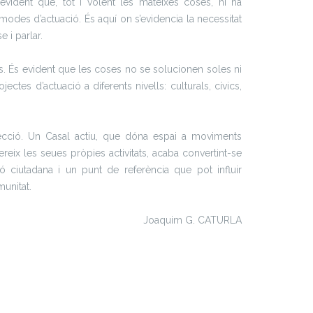
vident que, tot i volent les mateixes coses, hi ha
ts modes d’actuació. És aquí on s’evidencia la necessitat
e i parlar.
ats. És evident que les coses no se solucionen soles ni
ectes d’actuació a diferents nivells: culturals, cívics,
ecció. Un Casal actiu, que dóna espai a moviments
ofereix les seues pròpies activitats, acaba convertint-se
 ciutadana i un punt de referència que pot influir
munitat.
Joaquim G. CATURLA