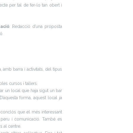
ecte per tal de fer-lo tan obert i
zació
: Redacció d’una proposta
ó.
 amb barra i activitats, del tipus
les cursos i tallers.
ar un local que haja sigut un bar
 D’aquesta forma, aquest local ja
ha conclòs que el més interessant
t, peru i comunicació. També es
s al centre.