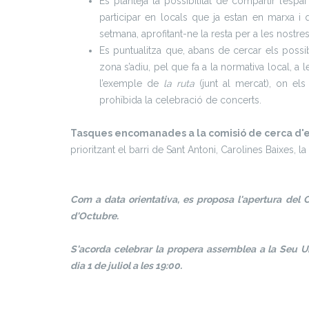
Es planteja la possibilitat de compartir l’espai 
participar en locals que ja estan en marxa 
setmana, aprofitant-ne la resta per a les nostres 
Es puntualitza que, abans de cercar els possib
zona s’adiu, pel que fa a la normativa local, a 
l’exemple de
la ruta
(junt al mercat), on el
prohïbida la celebració de concerts.
Tasques encomanades a la comisió d
e cerca d'
prioritzant el barri de Sant Antoni, Carolines Baixes, la r
Com a data orientativa, es proposa l'apertura del C
d'Octubre.
S'acorda celebrar la propera assemblea a la Seu Uni
dia 1 de juliol
a les 19:00.