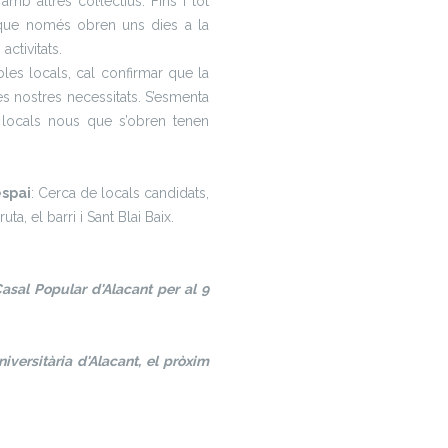
amb altres col·lectius. Fins i tot
i que només obren uns dies a la
activitats.
les locals, cal confirmar que la
les nostres necessitats. S’esmenta
s locals nous que s’obren tenen
espai
: Cerca de locals candidats,
uta, el barri i Sant Blai Baix.
asal Popular d'Alacant per al 9
versitària d'Alacant, el pròxim