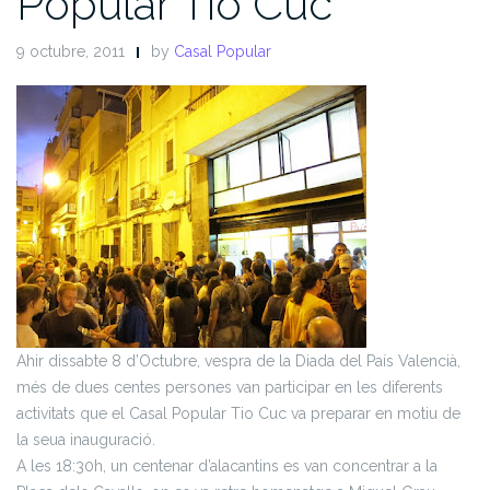
Popular Tio Cuc
9 octubre, 2011
by
Casal Popular
Ahir dissabte 8 d’Octubre, vespra de la Diada del País Valencià,
més de dues centes persones van participar en les diferents
activitats que el Casal Popular Tio Cuc va preparar en motiu de
la seua inauguració.
A les 18:30h, un centenar d’alacantins es van concentrar a la