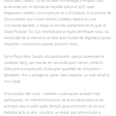
Plaça dels Cavalls, on es va retre homenatge a Miquel Grau,
assassinat per un feixista en aquella plaça el 1977 quan
enganxava cartells convocant per al 9 d’Octubre. A la lectura de
dos poemes que Vicent Andrés Estellés dedicà al jove
comunista alacantí, li seguí un emotiu parlament en el qual el
Casal Popular Tio Cuc reivindicava la figura de Miquel Grau i la
necessitat de la memòria en tant que mostra de dignitat popular,
respecte i compromís passat, present i futur.
De la Plaça dels Cavalls els participants, que ja superaven el
centenar llarg, van marxar en cercavila pels carrers cèntrics
d’Alacant acompanyats d’una gran quantitat de dolçainers i
tabaleters, fins a aplegar al carrer Sant Leandre, on està situat el
nou Casal.
A les portes del local, i mentres continuaven arribant més
participants, un membre impulsor de la iniciativa explicà els
principis bàsics pels quals l’ample grup promotor es posà a
treballar ja fa un any: construir un espai que servisca per a