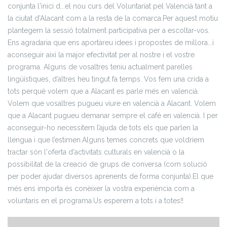
conjunta l'inici d
...
el nou curs del Voluntariat pel Valencià tant a
la ciutat d'Alacant com a la resta de la comarca.
Per aquest motiu
plantegem la sessió totalment participativa per a escoltar-vos.
Ens agradaria que ens aportàreu idees i propostes de millora...i
aconseguir així la major efectivitat per al nostre i el vostre
programa.
Alguns de vosaltres teniu actualment parelles
lingüístiques, d’altres heu tingut fa temps. Vos fem una crida a
tots perquè volem que a Alacant es parle més en valencià.
Volem que vosaltres pugueu viure en valencià a Alacant. Volem
que a Alacant pugueu demanar sempre el café en valencià. I per
aconseguir-ho necessitem l’ajuda de tots els que parlen la
llengua i que l’estimen.
Alguns temes concrets que voldríem
tractar són l'oferta d'activitats culturals en valencià o la
possibilitat de la creació de grups de conversa (com solució
per poder ajudar diversos aprenents de forma conjunta).
El que
més ens importa és conèixer la vostra experiència com a
voluntaris en el programa.
Us esperem a tots i a totes!!