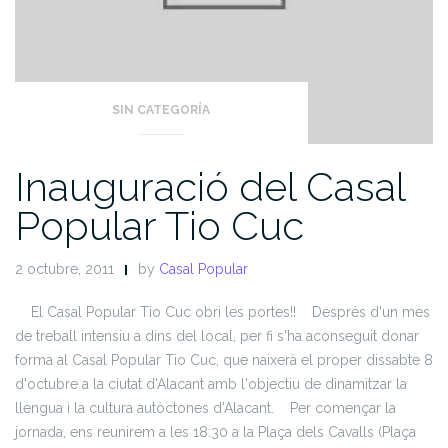
SIN CATEGORÍA
Inauguració del Casal
Popular Tio Cuc
2 octubre, 2011
by
Casal Popular
El Casal Popular Tio Cuc obri les portes!!
Després d'un mes
de treball intensiu a dins del local, per fi s'ha aconseguit donar
forma al Casal Popular Tio Cuc, que naixerà el proper dissabte 8
d'octubre a la ciutat d'Alacant amb l'objectiu de dinamitzar la
llengua i la cultura autòctones d'Alacant.
Per començar la
jornada, ens reunirem a les 18:30 a la Plaça dels Cavalls (Plaça