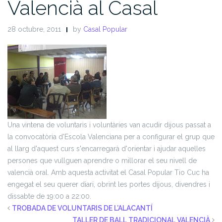
Valencià al Casal
28 octubre, 2011
by
Casal Popular
Una vintena de voluntaris i voluntàries van acudir dijous passat a
la convocatòria d'Escola Valenciana per a configurar el grup que
al llarg d'aquest curs s'encarregarà d'orientar i ajudar aquelles
persones que vullguen aprendre o millorar el seu nivell de
valencià oral. Amb aquesta activitat el Casal Popular Tio Cuc ha
engegat el seu querer diari, obrint les portes dijous, divendres i
dissabte de 19:00 a 22:00.
TROBADA DE VOLUNTARIS DE L’ALACANTÍ
TALLER DE BALL TRADICIONAL VALENCIÀ