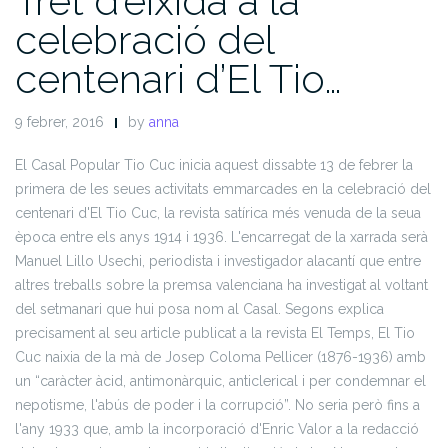
Tret d’eixida a la
celebració del
centenari d’El Tio…
9 febrer, 2016
by
anna
El Casal Popular Tio Cuc inicia aquest dissabte 13 de febrer la
primera de les seues activitats emmarcades en la celebració del
centenari d'El Tio Cuc, la revista satírica més venuda de la seua
època entre els anys 1914 i 1936. L'encarregat de la xarrada serà
Manuel Lillo Usechi, periodista i investigador alacantí que entre
altres treballs sobre la premsa valenciana ha investigat al voltant
del setmanari que hui posa nom al Casal.
Segons explica
precisament al seu article publicat a la revista El Temps, El Tio
Cuc naixia de la mà de Josep Coloma Pellicer (1876-1936) amb
un “caràcter àcid, antimonàrquic, anticlerical i per condemnar el
nepotisme, l'abús de poder i la corrupció”. No seria però fins a
l'any 1933 que, amb la incorporació d'Enric Valor a la redacció