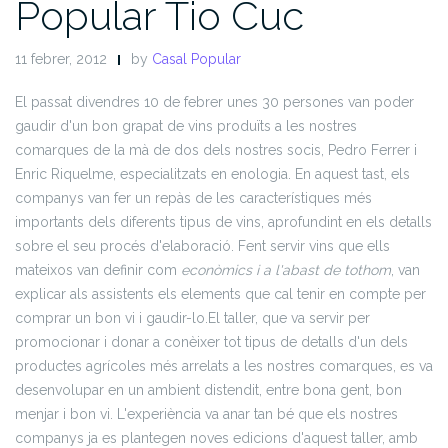
Popular Tio Cuc
11 febrer, 2012
by
Casal Popular
El passat divendres 10 de febrer unes 30 persones van poder
gaudir d'un bon grapat de vins produïts a les nostres
comarques de la mà de dos dels nostres socis, Pedro Ferrer i
Enric Riquelme, especialitzats en enologia. En aquest tast, els
companys van fer un repàs de les característiques més
importants dels diferents tipus de vins, aprofundint en els detalls
sobre el seu procés d'elaboració. Fent servir vins que ells
mateixos van definir com
econòmics i a l'abast de tothom
, van
explicar als assistents els elements que cal tenir en compte per
comprar un bon vi i gaudir-lo.
El taller, que va servir per
promocionar i donar a conèixer tot tipus de detalls d'un dels
productes agrícoles més arrelats a les nostres comarques, es va
desenvolupar en un ambient distendit, entre bona gent, bon
menjar i bon vi. L'experiència va anar tan bé que els nostres
companys ja es plantegen noves edicions d'aquest taller, amb