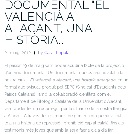
DOCUMENTAL "EL
VALENCIÀ A
ALACANT, UNA
HISTÒRIA…
21 maig, 2012
by
Casal Popular
El passat 19 de maig vam poder acudir a l’acte de la projecció
d’un nou documental. Un documental que és una novetat a la
nostra ciutat:
El valencià a Alacant, una història amagada.
En un
format audiovisual, produït pel SEPC (Sindicat d’Estudiants dels
Països Catalans) i amb la col·laboració d’entitats com el
Departament de Filologia Catalana de la Universitat d’Alacant,
vam poder fer un recorregut per la situació de la nostra llengua
a Alacant. A través de testimonis de gent major que ha viscut
tota una història de repressió i prohibició cap al català, fins als
testimonis més joves que amb la seua faena dia a dia fan