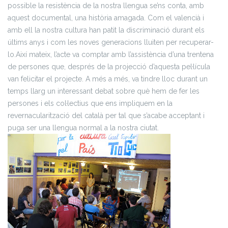
possible la resistència de la nostra llengua se’ns conta, amb
aquest documental, una història amagada. Com el valencià i
amb ell la nostra cultura han patit la discriminació durant els
últims anys i com les noves generacions lluiten per recuperar-
lo.
Així mateix,
l’acte va comptar amb l’assistència d’una trentena
de persones que, després de la projecció d’aquesta pel·lícula
van felicitar el projecte. A més a més, va tindre lloc durant un
temps llarg un interessant debat sobre què hem de fer les
persones i els col·lectius que ens impliquem en la
revernacularització del català per tal que s’acabe acceptant i
puga ser una llengua normal a la nostra ciutat.