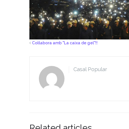
Col·labora amb "La caixa de gel"!!
Casal Popular
Related articles