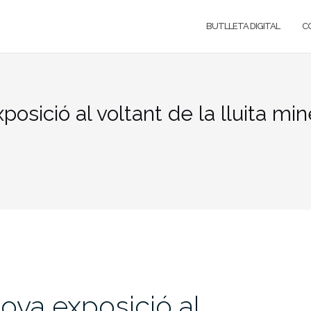
BUTLLETA DIGITAL
C
osició al voltant de la lluita min
ova exposició al