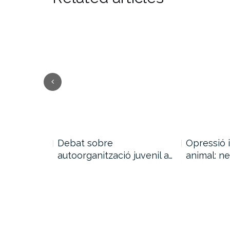
de la…
Debat sobre
Opressió 
autoorganització juvenil a…
animal: ne