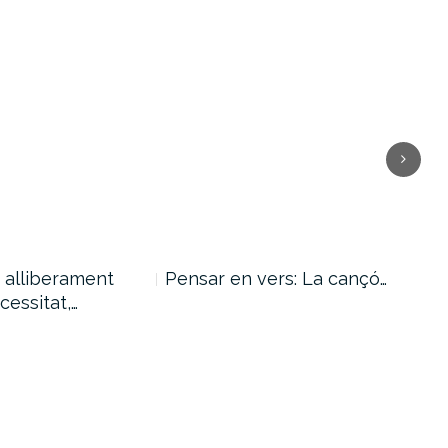
i alliberament
Pensar en vers: La cançó…
Pug
cessitat,…
am