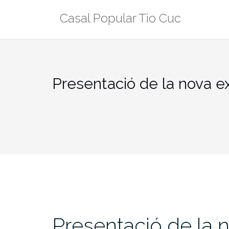
Skip
Casal Popular Tio Cuc
to
content
Presentació de la nova exp
Presentació de la n