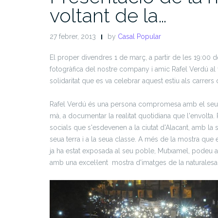
voltant de la…
27 febrer, 2013
by
Casal Popular
El proper divendres 1 de març, a partir de les 19:00 d
fotogràfica del nostre company i amic Rafel Verdú al vo
solidaritat que es va celebrar aquest estiu als carrers
Rafel Verdú és una persona compromesa amb el seu po
mà, a documentar la realitat quotidiana que l'envolta.
socials que s'esdevenen a la ciutat d'Alacant, amb la 
seua terra i a la seua classe. A més de la mostra que
ja ha estat exposada al seu poble, Mutxamel, podeu ad
amb una excel·lent mostra d'imatges de la naturalesa