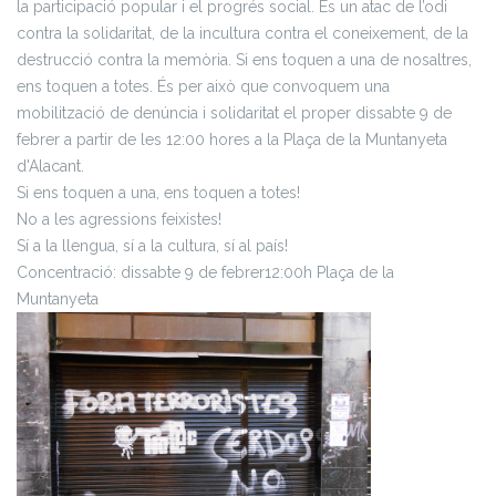
la participació popular i el progrés social. És un atac de l’odi
contra la solidaritat, de la incultura contra el coneixement, de la
destrucció contra la memòria. Si ens toquen a una de nosaltres,
ens toquen a totes. És per això que convoquem una
mobilització de denúncia i solidaritat el proper dissabte 9 de
febrer a partir de les 12:00 hores a la Plaça de la Muntanyeta
d'Alacant.
Si ens toquen a una, ens toquen a totes!
No a les agressions feixistes!
Sí a la llengua, sí a la cultura, sí al país!
Concentració: dissabte 9 de febrer
12:00h Plaça de la
Muntanyeta