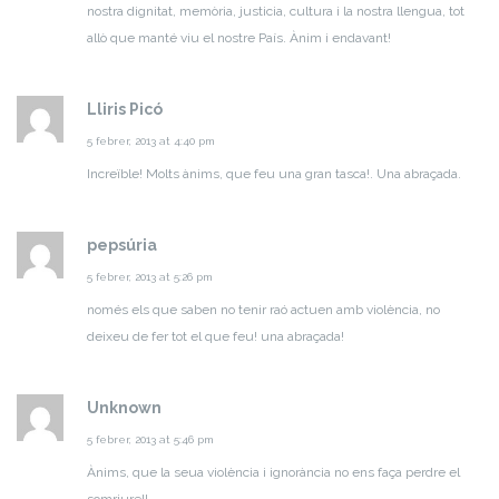
nostra dignitat, memòria, justicia, cultura i la nostra llengua, tot
allò que manté viu el nostre País. Ànim i endavant!
Lliris Picó
5 febrer, 2013 at 4:40 pm
Increïble! Molts ànims, que feu una gran tasca!. Una abraçada.
pepsúria
5 febrer, 2013 at 5:26 pm
només els que saben no tenir raó actuen amb violència, no
deixeu de fer tot el que feu! una abraçada!
Unknown
5 febrer, 2013 at 5:46 pm
Ànims, que la seua violència i ignorància no ens faça perdre el