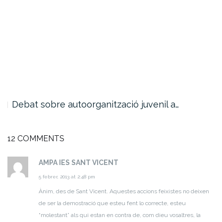
Debat sobre autoorganització juvenil a…
12 COMMENTS
AMPA IES SANT VICENT
5 febrer, 2013 at 2:48 pm
Ànim, des de Sant Vicent. Aquestes accions feixistes no deixen
de ser la demostració que esteu fent lo correcte, esteu
“molestant” als qui estan en contra de, com dieu vosaltres, la