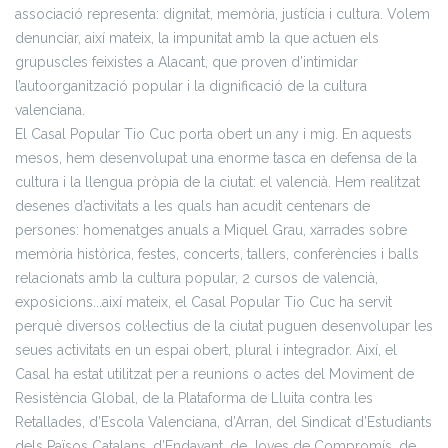
associació representa: dignitat, memòria, justícia i cultura. Volem
denunciar, així mateix, la impunitat amb la que actuen els
grupuscles feixistes a Alacant, que proven d’intimidar
l’autoorganització popular i la dignificació de la cultura
valenciana.
El Casal Popular Tio Cuc porta obert un any i mig. En aquests
mesos, hem desenvolupat una enorme tasca en defensa de la
cultura i la llengua pròpia de la ciutat: el valencià. Hem realitzat
desenes d’activitats a les quals han acudit centenars de
persones: homenatges anuals a Miquel Grau, xarrades sobre
memòria històrica, festes, concerts, tallers, conferències i balls
relacionats amb la cultura popular, 2 cursos de valencià,
exposicions...així mateix, el Casal Popular Tio Cuc ha servit
perquè diversos col·lectius de la ciutat puguen desenvolupar les
seues activitats en un espai obert, plural i integrador. Així, el
Casal ha estat utilitzat per a reunions o actes del Moviment de
Resistència Global, de la Plataforma de Lluita contra les
Retallades, d’Escola Valenciana, d’Arran, del Sindicat d’Estudiants
dels Països Catalans, d’Endavant, de Joves de Compromís, de