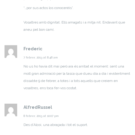
“…por sus actos los conoceréis”.
Vosaltres amb dignitat. Ells amagats i a mitja nit.
Endavant que
aneu pel bon camí.
Frederic
7 febrer, 2013 at 8:48 am
No us ho havia dit mai però ara és arribat el moment: sent una
molt gran admiració per la tasca que dueu dia a dia i evidentment
dissabte 9 de febrer, a totes i a tots aquells que creiem en
vosaltres, ens toca fer-vos costat.
AlfredRussel
8 febrer, 2013 at 10:07 pm
Des d’Alcoi, una abraçada i tot el suport.