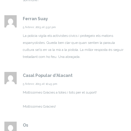
somriure!!
Ferran Suay
5 febrer, 2013 at 5:52 pm
La policia vigila els activistes cívics i protegeix els matons
espanyolistes. Queda ben clar que quan senten la paraula
cultura se’ls en va la mà a la pistola. La millor resposta és seguir
treballant com ho feu. Una abraçada.
Casal Popular d'Alacant
5 febrer, 2013 at 10:43 pm
Moltíssimes Gràcies a totes i tots per el suport!
Moltíssimes Gràcies!
Os