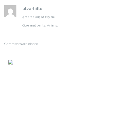
alvarhillo
9 febrer, 2013 at 1:05 pm
Que mal parits. Anims.
Comments are closed.