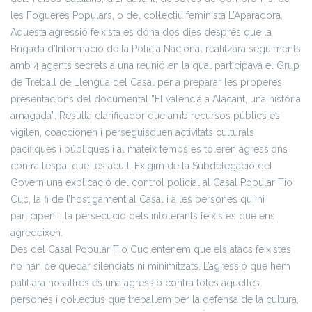
les Fogueres Populars, o del col·lectiu feminista L’Aparadora.
Aquesta agressió feixista es dóna dos dies després que la
Brigada d’Informació de la Policia Nacional realitzara seguiments
amb 4 agents secrets a una reunió en la qual participava el Grup
de Treball de Llengua del Casal per a preparar les properes
presentacions del documental “El valencià a Alacant, una història
amagada”. Resulta clarificador que amb recursos públics es
vigilen, coaccionen i perseguisquen activitats culturals
pacífiques i públiques i al mateix temps es toleren agressions
contra l’espai que les acull. Exigim de la Subdelegació del
Govern una explicació del control policial al Casal Popular Tio
Cuc, la fi de l’hostigament al Casal i a les persones qui hi
participen, i la persecució dels intolerants feixistes que ens
agredeixen.
Des del Casal Popular Tio Cuc entenem que els atacs feixistes
no han de quedar silenciats ni minimitzats. L’agressió que hem
patit ara nosaltres és una agressió contra totes aquelles
persones i col·lectius que treballem per la defensa de la cultura,