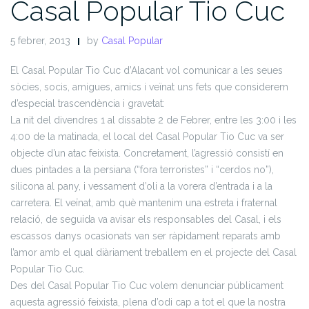
Casal Popular Tio Cuc
5 febrer, 2013
by
Casal Popular
El Casal Popular Tio Cuc d’Alacant vol comunicar a les seues
sòcies, socis, amigues, amics i veïnat uns fets que considerem
d’especial trascendència i gravetat:
La nit del divendres 1 al dissabte 2 de Febrer, entre les 3:00 i les
4:00 de la matinada, el local del Casal Popular Tio Cuc va ser
objecte d’un atac feixista. Concretament, l’agressió consistí en
dues pintades a la persiana (“fora terroristes” i “cerdos no”),
silicona al pany, i vessament d’oli a la vorera d’entrada i a la
carretera. El veïnat, amb què mantenim una estreta i fraternal
relació, de seguida va avisar els responsables del Casal, i els
escassos danys ocasionats van ser ràpidament reparats amb
l’amor amb el qual diàriament treballem en el projecte del Casal
Popular Tio Cuc.
Des del Casal Popular Tio Cuc volem denunciar públicament
aquesta agressió feixista, plena d’odi cap a tot el que la nostra