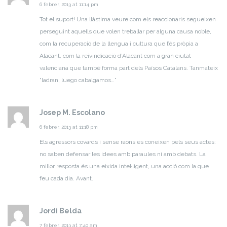
6 febrer, 2013 at 11:14 pm
Tot el suport! Una llàstima veure com els reaccionaris segueixen
perseguint aquells que volen treballar per alguna causa noble,
com la recuperació de la llengua i cultura que l’és pròpia a
Alacant, com la reivindicació d’Alacant com a gran ciutat
valenciana que també forma part dels Països Catalans. Tanmateix
“ladran, luego cabalgamos…”
Josep M. Escolano
6 febrer, 2013 at 11:18 pm
Els agressors covards i sense raons es coneixen pels seus actes:
no saben defensar les idees amb paraules ni amb debats. La
millor resposta és una eixida intel·ligent, una acció com la que
feu cada dia. Avant.
Jordi Belda
7 febrer, 2013 at 7:40 am