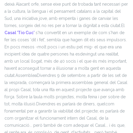
deixà Alacant orfe, sense eixe punt de trobada tant necessari per
a la cultura, la llengua i el pensament catalans a la capital del
Sud, una iniciativa jove, amb empenta i ganes de canviar les
tornes, sorgeix del no res per a tornar la dignitat a esta ciutat.
El
Casal 'Tio Cuc'
s'ha convertit en un exemple de com s'han de
fer les coses 'dit i fet', sembla que hagen dit els seus impulsors.
En pocs mesos -molt pocs i un estiu pel mig- el que era una
incipient idea de quatre persones ha esdevingut una realitat,
amb un local llogat, més de 40 socis i el que és més important,
havent aconseguit tornar a il·lusionar a molta gent en aquesta
ciutat.
Assemblea
Divendres 9 de setembre, a partir de les set de
la vesprada, començarà la primera assemblea general del Casal
al propi Casal, tota una fita en aquest projecte que avança amb
força. Sobre la taula molts projectes, molta feina i per sobre de
tot, molta il·lusió.
Divendres es parlarà de diners, quelcom
fonamental per a garantir la viabilitat del projecte; es parlarà de
com organitzar el funcionament intern del Casal, de la
comunicació... però també de com adequar el Casal... i és que,
el repte ara, és omplir-lo, de gent, d'activitats... però també