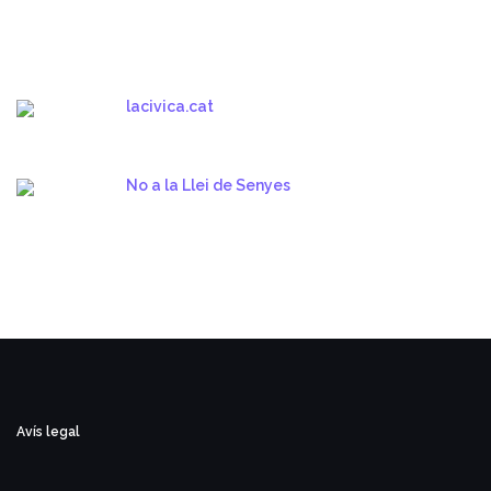
lacivica.cat
No a la Llei de Senyes
Avís legal