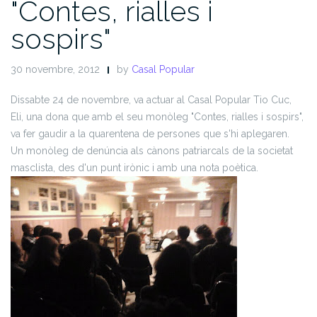
"Contes, rialles i
sospirs"
30 novembre, 2012
by
Casal Popular
Dissabte 24 de novembre, va actuar al Casal Popular Tio Cuc,
Eli, una dona que amb el seu monòleg "Contes, rialles i sospirs",
va fer gaudir a la quarentena de persones que s'hi aplegaren.
Un monòleg de denúncia als cànons patriarcals de la societat
masclista, des d'un punt irònic i amb una nota poètica.