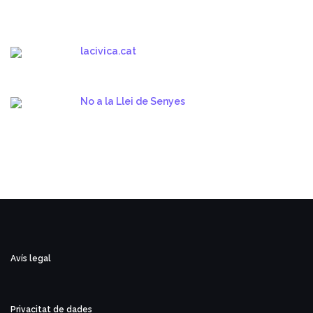
lacivica.cat
No a la Llei de Senyes
Avís legal
Privacitat de dades