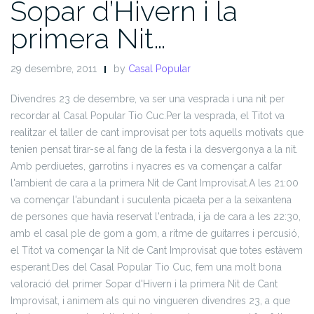
Sopar d’Hivern i la
primera Nit…
29 desembre, 2011
by
Casal Popular
Divendres 23 de desembre, va ser una vesprada i una nit per
recordar al Casal Popular Tio Cuc.
Per la vesprada, el Titot va
realitzar el taller de cant improvisat per tots aquells motivats que
tenien pensat tirar-se al fang de la festa i la desvergonya a la nit.
Amb perdiuetes, garrotins i nyacres es va començar a calfar
l'ambient de cara a la primera Nit de Cant Improvisat.
A les 21:00
va començar l'abundant i suculenta picaeta per a la seixantena
de persones que havia reservat l'entrada, i ja de cara a les 22:30,
amb el casal ple de gom a gom, a ritme de guitarres i percusió,
el Titot va començar la Nit de Cant Improvisat que totes estàvem
esperant.
Des del Casal Popular Tio Cuc, fem una molt bona
valoració del primer Sopar d'Hivern i la primera Nit de Cant
Improvisat, i animem als qui no vingueren divendres 23, a que