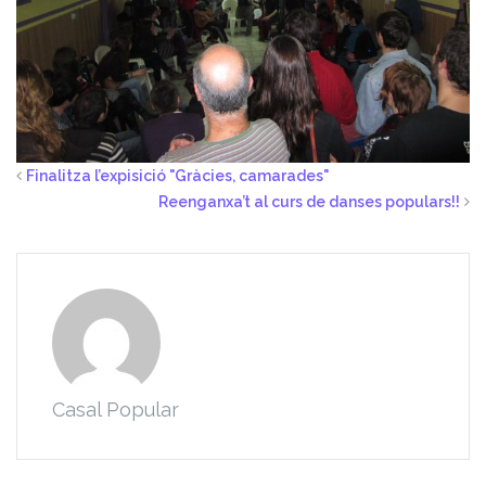
Finalitza l’expisició "Gràcies, camarades"
Reenganxa’t al curs de danses populars!!
Casal Popular