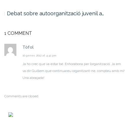
Debat sobre autoorganització juvenil a…
1 COMMENT
Tòfol
10 gener, 2012 at 4:41 pm
Ja ho crec que va estar bé. Enhorabona per l’organització. Ja em
va dir Guillem que continuareu organitzant-ne, compteu amb mi!
Una abraçada!
Comments are closed.