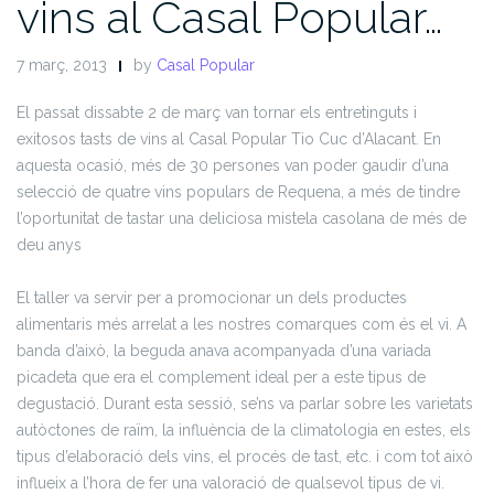
vins al Casal Popular…
7 març, 2013
by
Casal Popular
El passat dissabte 2 de març van tornar els entretinguts i
exitosos tasts de vins al Casal Popular Tio Cuc d’Alacant. En
aquesta ocasió, més de 30 persones van poder gaudir d’una
selecció de quatre vins populars de Requena, a més de tindre
l’oportunitat de tastar una deliciosa mistela casolana de més de
deu anys
El taller va servir per a promocionar un dels productes
alimentaris més arrelat a les nostres comarques com és el vi. A
banda d’això, la beguda anava acompanyada d’una variada
picadeta que era el complement ideal per a este tipus de
degustació. Durant esta sessió, se’ns va parlar sobre les varietats
autòctones de raïm, la influència de la climatologia en estes, els
tipus d’elaboració dels vins, el procés de tast, etc. i com tot això
influeix a l’hora de fer una valoració de qualsevol tipus de vi.