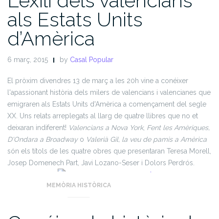
L’exili dels valencians
als Estats Units
d’Amèrica
6 març, 2015
by
Casal Popular
El pròxim divendres 13 de març a les 20h vine a conéixer
l'apassionant història dels milers de valencians i valencianes que
emigraren als Estats Units d'Amèrica a començament del segle
XX. Uns relats arreplegats al llarg de quatre llibres que no et
deixaran indiferent!
Valencians a Nova York
,
Fent les Amèriques,
D'Ondara a Broadway
o
Valerià Gil, la veu de pamis a Amèrica
són els títols de les quatre obres que presentaran Teresa Morell,
Josep Domenech Part, Javi Lozano-Seser i Dolors Perdrós.
MEMÒRIA HISTÒRICA