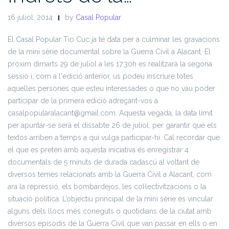
16 juliol, 2014
by
Casal Popular
El Casal Popular Tio Cuc ja té data per a culminar les gravacions
de la mini sèrie documental sobre la Guerra Civil a Alacant. El
pròxim dimarts 29 de juliol a les 17.30h es realitzarà la segona
sessió i, com a l'edició anterior, us podeu inscriure totes
aquelles persones que esteu interessades o que no vau poder
participar de la primera edició adreçant-vos a
casalpopularalacant@gmail.com. Aquesta vegada, la data límit
per apuntar-se serà el dissabte 26 de juliol, per garantir que els
textos arriben a temps a qui vulga participar-hi. Cal recordar que
el que es pretén amb aquesta iniciativa és enregistrar 4
documentals de 5 minuts de durada cadascú al voltant de
diversos temes relacionats amb la Guerra Civil a Alacant, com
ara la repressió, els bombardejos, les col·lectivitzacions o la
situació política. L’objectiu principal de la mini sèrie és vincular
alguns dels llocs més coneguts o quotidians de la ciutat amb
diversos episodis de la Guerra Civil que van passar en ells o en