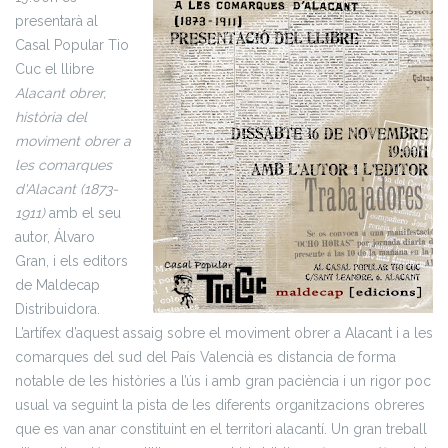
presentarà al
Casal Popular Tio
Cuc el llibre
Alacant obrer,
història del
moviment obrer a
les comarques
d'Alacant (1873-
1911)
amb el seu
autor, Álvaro
Gran, i els editors
de Maldecap
Distribuidora.
L’artífex d’aquest assaig sobre el moviment obrer a Alacant i a les
comarques del sud del País Valencià es distancia de forma
notable de les històries a l’ús i amb gran paciència i un rigor poc
usual va seguint la pista de les diferents organitzacions obreres
que es van anar constituint en el territori alacantí.
Un gran treball