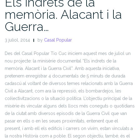
Els indrets de la
memòria. Alacant i la
Guerra…
3 juliol, 2014
by
Casal Popular
Des del Casal Popular Tio Cuc iniciem aquest mes de juliol un
nou projecte: la minisèrie documental “Els indrets de la
memòria. Alacant i la Guerra Civil”. Amb aquesta iniciativa,
pretenem enregistrar 4 documentals de 5 minuts de durada
cadascú al voltant de diversos temes relacionats amb la Guerra
Civil a Alacant, com ara la repressió, els bombardejos, les
col·lectivitzacions o la situació política. L’objectiu principal de la
misèrie és vincular alguns dels llocs més coneguts o quotidians
de la ciutat amb diversos episodis de la Guerra Civil que van
pasar en ells o en les seues proximitats, entenent que el
present, i amb ell els edificis i carrers on vivim, estan vinculats a
la nostra Història com a poble. El segon objectiu, també, és el