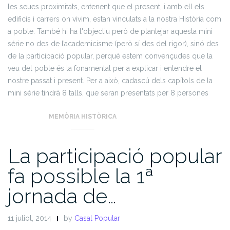
les seues proximitats, entenent que el present, i amb ell els
edificis i carrers on vivim, estan vinculats a la nostra Història com
a poble. També hi ha l'objectiu però de plantejar aquesta mini
sèrie no des de l’academicisme (però sí des del rigor), sinó des
de la participació popular, perquè estem convençudes que la
veu del poble és la fonamental per a explicar i entendre el
nostre passat i present. Per a això, cadascú dels capítols de la
mini sèrie tindrà 8 talls, que seran presentats per 8 persones
diferents: vosaltres. Us esperem!
MEMÒRIA HISTÒRICA
La participació popular
fa possible la 1ª
jornada de…
11 juliol, 2014
by
Casal Popular