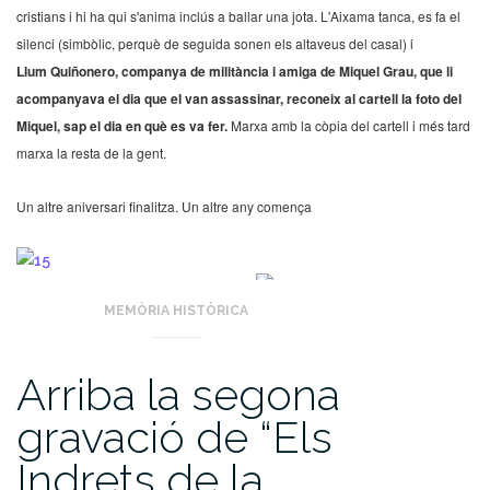
cristians i hi ha qui s'anima inclús a ballar una jota. L'Aixama tanca, es fa el
silenci (simbòlic, perquè de seguida sonen els altaveus del casal) i
Llum Quiñonero, companya de militància i amiga de Miquel Grau, que li
acompanyava el dia que el van assassinar, reconeix al cartell la foto del
Miquel, sap el dia en què es va fer.
Marxa amb la còpia del cartell i més tard
marxa la resta de la gent.
Un altre aniversari finalitza. Un altre any comença
MEMÒRIA HISTÒRICA
Arriba la segona
gravació de “Els
Indrets de la…