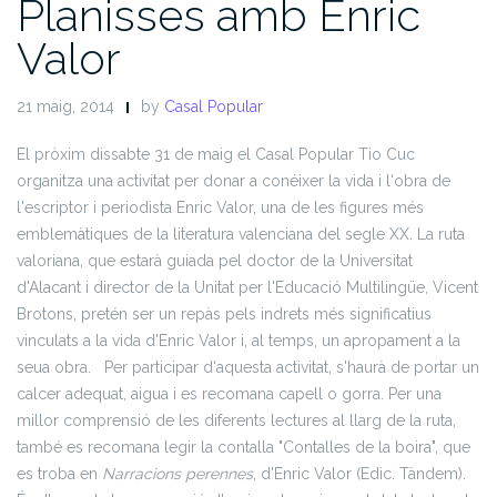
Planisses amb Enric
Valor
21 maig, 2014
by
Casal Popular
El pròxim dissabte 31 de maig el Casal Popular Tio Cuc
organitza una activitat per donar a conéixer la vida i l'obra de
l'escriptor i periodista Enric Valor, una de les figures més
emblemàtiques de la literatura valenciana del segle XX. La ruta
valoriana, que estarà guiada pel doctor de la Universitat
d'Alacant i director de la Unitat per l'Educació Multilingüe, Vicent
Brotons, pretén ser un repàs pels indrets més significatius
vinculats a la vida d'Enric Valor i, al temps, un apropament a la
seua obra. Per participar d'aquesta activitat, s'haurà de portar un
calcer adequat, aigua i es recomana capell o gorra. Per una
millor comprensió de les diferents lectures al llarg de la ruta,
també es recomana legir la contalla "Contalles de la boira", que
es troba en
Narracions perennes
, d'Enric Valor (Edic. Tàndem).