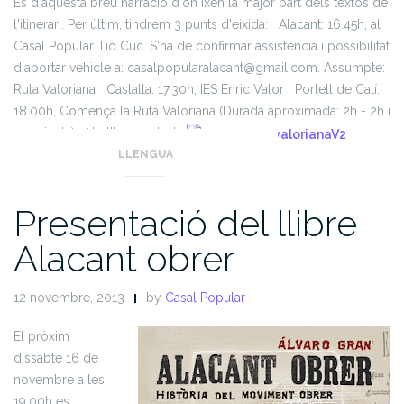
És d'aquesta breu narració d'on ixen la major part dels textos de
l'itinerari. Per últim, tindrem 3 punts d'eixida: Alacant: 16.45h, al
Casal Popular Tio Cuc. S'ha de confirmar assistència i possibilitat
d'aportar vehicle a: casalpopularalacant@gmail.com. Assumpte:
Ruta Valoriana Castalla: 17.30h, IES Enric Valor Portell de Catí:
18.00h, Comença la Ruta Valoriana (Durada aproximada: 2h - 2h i
30 minuts) No t'ho perdes!
LLENGUA
Presentació del llibre
Alacant obrer
12 novembre, 2013
by
Casal Popular
El pròxim
dissabte 16 de
novembre a les
19.00h es