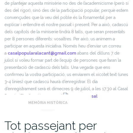
de plantejar aquesta minisèrie no des de l’academicisme (però sí
des del rigor), sinó des de la participació popular, perquè estem
convençudes que la veu del poble és la fonamental per a
explicar i entendre el nostre passat i present. Per a això, cadascú
dels capítols de la miniserie tindrà 8 talls, que seran presentats
per 8 persones diferents: vosaltres. Per això, us animem a
participar en aquesta iniciativa. Només heu d’enviar un correu
a
casalpopularalacant@gmail.com
abans del dilluns 7 de
juliol si voleu formar part de l’equip de persones que faran la
presentació de cadascú dels talls. Una vegada que ens
confirmeu la vostra participació, us enviarem el xicotet text (unes
3-4 línies) que cadascú haurà d’enregistrar. El dia
d’enregistrament será el dimecres 9 de juliol, a les 17:30 al Casal
Popular Tio Cuc. Us esperem!
MEMÒRIA HISTÒRICA
Tot passejant per