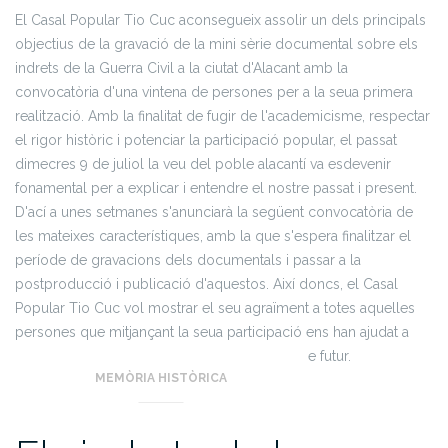
El Casal Popular Tio Cuc aconsegueix assolir un dels principals
objectius de la gravació de la mini sèrie documental sobre els
indrets de la Guerra Civil a la ciutat d'Alacant amb la
convocatòria d'una vintena de persones per a la seua primera
realització. Amb la finalitat de fugir de l'academicisme, respectar
el rigor històric i potenciar la participació popular, el passat
dimecres 9 de juliol la veu del poble alacantí va esdevenir
fonamental per a explicar i entendre el nostre passat i present.
D'ací a unes setmanes s'anunciarà la següent convocatòria de
les mateixes característiques, amb la que s'espera finalitzar el
període de gravacions dels documentals i passar a la
postproducció i publicació d'aquestos. Així doncs, el Casal
Popular Tio Cuc vol mostrar el seu agraïment a totes aquelles
persones que mitjançant la seua participació ens han ajudat a
recuperar la nostra història i construir el nostre futur.
MEMÒRIA HISTÒRICA