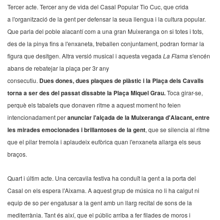
Tercer acte. Tercer any de vida del Casal Popular Tio Cuc, que crida
a l'organització de la gent per defensar la seua llengua i la cultura popular.
Que parla del poble alacantí com a una gran Muixeranga on si totes i tots,
des de la pinya fins a l'enxaneta, treballen conjuntament, podran formar la
figura que desitgen. Altra versió musical i aquesta vegada
La Flama
s'encén
abans de rebatejar la plaça per 3r any
consecutiu.
Dues dones, dues plaques de plàstic i la Plaça dels Cavalls
torna a ser des del passat dissabte la Plaça Miquel Grau.
Toca girar-se,
perquè els tabalets que donaven ritme a aquest moment ho feien
intencionadament per
anunciar l'alçada de la Muixeranga d'Alacant, entre
les mirades emocionades i brillantoses de la gent
, que se silencia al ritme
que el pilar tremola i aplaudeix eufòrica quan l'enxaneta allarga els seus
braços.
Quart i últim acte. Una cercavila festiva ha conduït la gent a la porta del
Casal on els espera l'Aixama. A aquest grup de música no li ha calgut ni
equip de so per engatusar a la gent amb un llarg recital de sons de la
mediterrània. Tant és així, que el públic arriba a fer filades de moros i