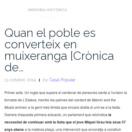
MEMÒRIA HISTÒRICA
Quan el poble es
converteix en
muixeranga [Crònica
de…
13 octubre, 2014
by
Casal Popular
Primer acte. Un rogle que supera el centenar de persones canta a l'uníson la
tornada de
L'Estaca
, mentre les palmes del cantant de
Marvin and the
Moais
animen a la gent més tímida que encara dubta si unir-se a la festa.
Darrere d'aquesta primera actuació, un parlament que reivindica
la
necessitat de continuar amb la lluita que el jove Miquel Grau feia seua 37
anys abans
a la mateixa plaça, una intervenció que encoratja a construir