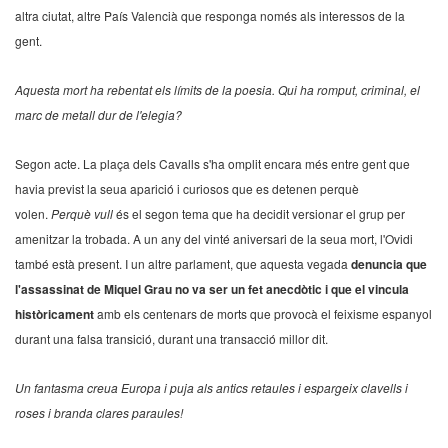
altra ciutat, altre País Valencià que responga només als interessos de la
gent.
Aquesta mort ha rebentat els límits de la poesia. Qui ha romput, criminal, el
marc de metall dur de l'elegia?
Segon acte. La plaça dels Cavalls s'ha omplit encara més entre gent que
havia previst la seua aparició i curiosos que es detenen perquè
volen.
Perquè vull
és el segon tema que ha decidit versionar el grup per
amenitzar la trobada. A un any del vinté aniversari de la seua mort, l'Ovidi
també està present. I un altre parlament, que aquesta vegada
denuncia que
l'assassinat de Miquel Grau no va ser un fet anecdòtic i que el vincula
històricament
amb els centenars de morts que provocà el feixisme espanyol
durant una falsa transició, durant una transacció millor dit.
Un fantasma creua Europa i puja als antics retaules i espargeix clavells i
roses i branda clares paraules!