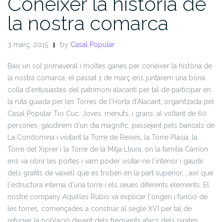
Conéixer la història de
la nostra comarca
3 març, 2015
by
Casal Popular
Baix un sol primaveral i moltes ganes per conèixer la història de
la nostra comarca, el passat 1 de març ens juntàrem una bona
colla d'entusiastes del patrimoni alacantí per tal de participar en
la ruta guiada per les Torres de l'Horta d'Alacant, organitzada pel
Casal Popular Tio Cuc. Joves, menuts, i grans, al voltant de 60
persones, gaudírem d'un dia magnífic, passejant pels bancals de
La Condomina i visitant la Torre de Reixes, la Torre Plàsia, la
Torre del Xiprer i la Torre de la Mitja Lliura, on la família Carrion
ens va obrir les portes i vam poder visitar-ne l'interior i gaudir
dels grafits de vaixell que es troben en la part superior, , així que
l'estructura interna d'una torre i els seues diferents elements. El
nostre company Aquil·les Rubio va explicar l'origen i funció de
les torres, començades a construir al segle XVI per tal de
refugiar la població davant dels freqüents atacs dels pirates