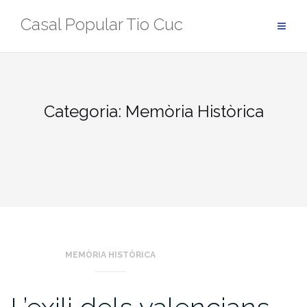
Skip
Casal Popular Tio Cuc
to
content
Categoria:
Memòria Històrica
MEMÒRIA HISTÒRICA