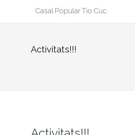
Skip
Casal Popular Tio Cuc
to
content
Activitats!!!
Activitats!!!