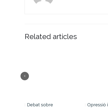
Related articles
de la…
Debat sobre
Opressió 