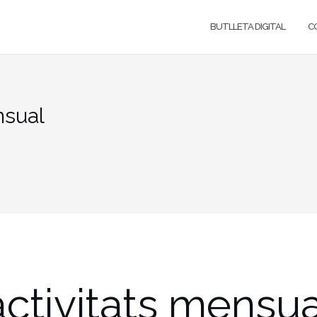
BUTLLETA DIGITAL
C
nsual
activitats mensua