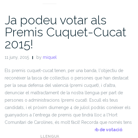
Ja podeu votar als
Premis Cuquet-Cucat
2015!
11 juny, 2015
by
miquel
Els premis cuquet-cucat tenen, per una banda, l'objectiu de
reconèixer la tasca de col·lectius o persones que han destacat
per la seua defensa del valencià (premi cuquet), i d'altra,
denunciar el maltractament de la nostra llengua per part de
persones o administracions (premi cucat). Escull els teus
candidats, i el pròxim diumenge 4 de juliol podràs conèixer els
guanyadors a l'entrega de premis que tindrà lloc a l'Hort
Comunitari de Carolines, és molt fàcil! Recorda que només tens
fins al dia 25 de juny per votar a través del
web de votació
.
LLENGUA