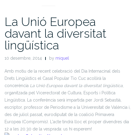
La Unió Europea
davant la diversitat
lingüística
10 desembre, 2014
by
miquel
Amb motiu de la recent celebració del Dia Internacinal dels
Drets Lingüístics el Casal Popular Tio Cuc acollirà la
concerència
La Unió Europea davant la diversitat lingüística
,
organitzada pel Vicerectorat de Cultura, Esports i Política
Lingüística. La conferència serà impartida per Jordi Sebastià,
escriptor, professor de Periodisme a la Univeresitat de València i,
des de juliol passat, eurodiputat de la coalició Primavera
Europea (Compromís). L'acte tindrà lloc el proper divendres dia
12 a les 20.30 de la vesprada: us hi esperem!