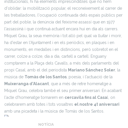
institucionals, hi ha elements imprescindibles que no hem
d'oblidar: la mobilització popular, el reconeixement al carrer de
les treballadores, l'ocupació continuada dels espais públics per
part del poble, la denúncia del feixisme assassí que en 1977
l'assassinà i que continuà actuant encara hui en dia als carrers.
Miquel Grau, la seua memòria i tot allò pel qual va lluitar i morir,
ha d'estar en l'Ajuntament i en els periòdics, en plaques i en
monuments, en medalles i en distincions, però sobretot en el
carrer, colze a colze, dia a dia, cartell a cartell. Enguany
comptarem a la Plaça dels Cavalls, a més dels parlaments del
propi Casal, amb el del periodista
Mariano Sánchez Soler
, la
música de
Tomàs de los Santos
, poesia, i l'actuació de la
Muixeranga d'Alacant
, que a més de retre homenatge a
Miquel Grau, celebra també el seu primer aniversari. En acabant
l'acte d'homenatge tornarem en
cercavila fins al Casa
l, on
celebrarem amb totes i tots vosaltres
el nostre 4t aniversari
amb una picadeta i la música de Tomàs de los Santos.
NOTÍCIA