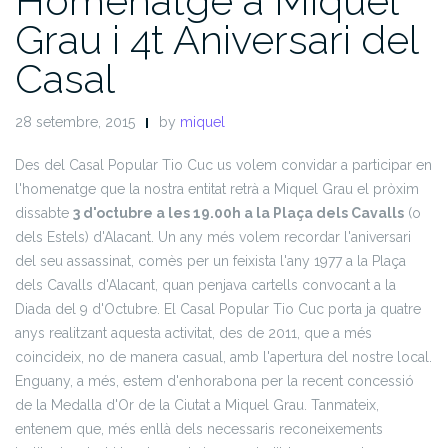
Homenatge a Miquel
Grau i 4t Aniversari del
Casal
28 setembre, 2015
by
miquel
Des del Casal Popular Tio Cuc us volem convidar a participar en
l'homenatge que la nostra entitat retrà a Miquel Grau el pròxim
dissabte
3 d'octubre a les 19.00h a la Plaça dels Cavalls
(o
dels Estels) d'Alacant. Un any més volem recordar l'aniversari
del seu assassinat, comès per un feixista l'any 1977 a la Plaça
dels Cavalls d'Alacant, quan penjava cartells convocant a la
Diada del 9 d'Octubre. El Casal Popular Tio Cuc porta ja quatre
anys realitzant aquesta activitat, des de 2011, que a més
coincideix, no de manera casual, amb l'apertura del nostre local.
Enguany, a més, estem d'enhorabona per la recent concessió
de la Medalla d'Or de la Ciutat a Miquel Grau. Tanmateix,
entenem que, més enllà dels necessaris reconeixements